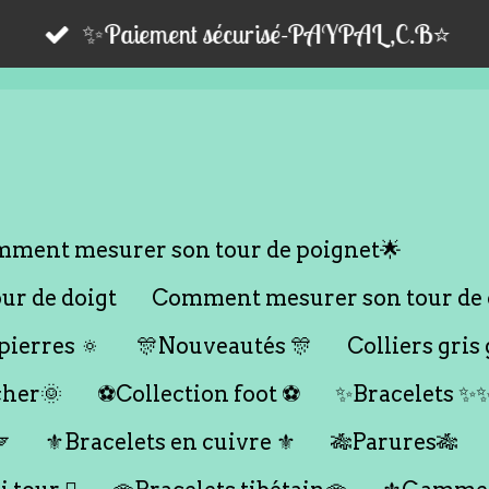
✨Paiement sécurisé-PAYPAL,C.B⭐️
ment mesurer son tour de poignet🌟
r de doigt
Comment mesurer son tour de 
ierres 🔅
🎊Nouveautés 🎊
Colliers gris 
cher🌞
⚽️Collection foot ⚽️
✨Bracelets ✨

⚜️Bracelets en cuivre ⚜️
🎋Parures🎋