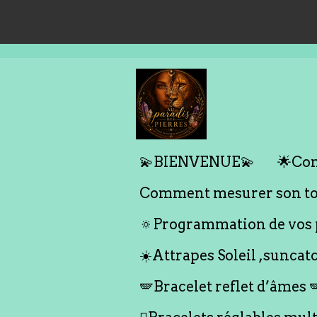
Passer
au
contenu
principal
💫BIENVENUE💫
🌟Com
Comment mesurer son tou
🔅Programmation de vos p
☀️Attrapes Soleil ,suncat
🪽Bracelet reflet d’âmes 