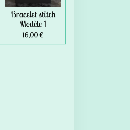
Bracelet stitch
Modèle 1
16,00 €