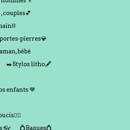
 hommes ⚜️
 ,couples💕
main⛓️
 portes-pierres💎
maman,bébé
✒️Stylos litho🖋️
s enfants 💙
ucis🙇‍♀️
s 👓
💍Bagues💍