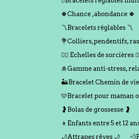
🪎Bracelets réglables multi
🍀Chance ,abondance 🍀
〽️Bracelets réglables 〽️
💐Colliers,pendentifs, ras
🧙‍♀️ Echelles de sorcières 🧙‍
🎍Gamme anti-stress, rel
🏜️Bracelet Chemin de vie
🩷Bracelet pour maman ou
🤰Bolas de grossesse 🤰
👦Enfants entre 5 et 12 an
🌙Attrapes rêves 🌙
💨