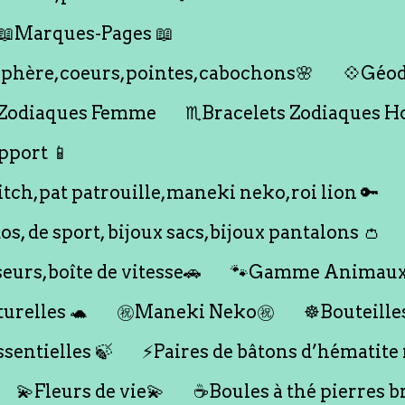
📖Marques-Pages 📖
s,sphère,coeurs,pointes,cabochons🌸
💠Géod
 Zodiaques Femme
♏️Bracelets Zodiaques 
pport 📱
titch,pat patrouille,maneki neko,roi lion 🔑
dos, de sport, bijoux sacs,bijoux pantalons 👛
seurs,boîte de vitesse🚗
🐾Gamme Animaux
urelles 🐢
㊗️Maneki Neko㊗️
☸️Bouteille
ssentielles 🍃
⚡️Paires de bâtons d’hématite
💫Fleurs de vie💫
☕️Boules à thé pierres b