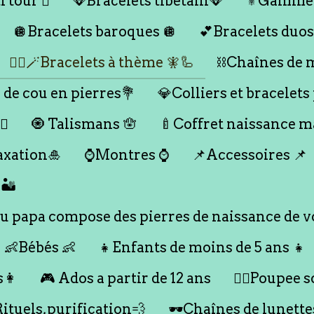
 tour 🪎
🪭Bracelets tibétain🪭
⚜️Gamme
🪩Bracelets baroques 🪩
💕Bracelets duos
🧞‍♂️🪄Bracelets à thème 🧚🦾
⛓️Chaînes de 
 de cou en pierres💐
💎Colliers et bracelets
♀️
🧿 Talismans 🪬
🍼Coffret naissance 
axation🎍
⌚️Montres ⌚️
📌Accessoires 📌
🏜️
 papa compose des pierres de naissance de vo
👶Bébés 👶
👧Enfants de moins de 5 ans 👧
s👩
🎮 Ados a partir de 12 ans
🙇‍♂️Poupee so
Rituels,purification💨
🕶️Chaînes de lunette