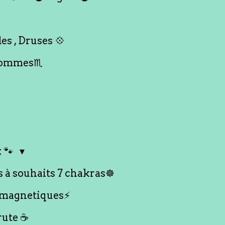
es , Druses 💠
Hommes♏️
 🐾
s à souhaits 7 chakras☸️
 magnetiques⚡️
rute ☕️