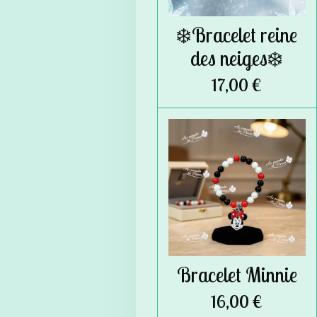
❄️Bracelet reine
des neiges❄️
17,00 €
Bracelet Minnie
16,00 €