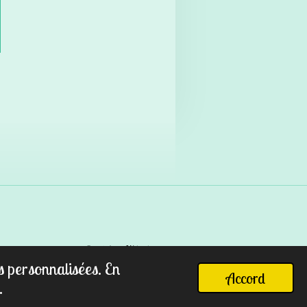
Propulsé par
Webador
es personnalisées. En
Accord
.