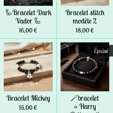
🦾Bracelet Dark
Bracelet stitch
Vador 🦾
modèle 2
16,00 €
18,00 €
Épuisé
Bracelet Mickey
🪄bracelet
« Harry
15,00 €