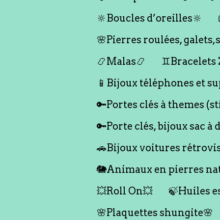
🔆Boucles d’oreilles🔆
🌸Pierres roulées, galet
📿Malas📿
♊️Bracelets
📱Bijoux téléphones et su
🔑Portes clés à themes (s
🔑Porte clés, bijoux sac à 
🚗Bijoux voitures rétrovi
🐘Animaux en pierres nat
💥Roll On💥
🍃Huiles e
🌸Plaquettes shungite🌸