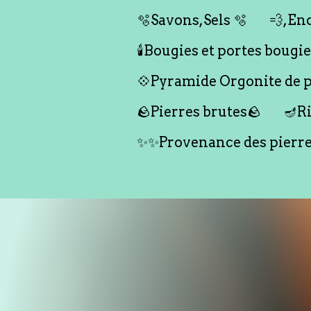
🫧Savons,Sels 🫧
💨,Enc
🕯️Bougies et portes bougies 
💠Pyramide Orgonite de pr
🪨Pierres brutes🪨
🪔Ri
✨✨Provenance des pierr