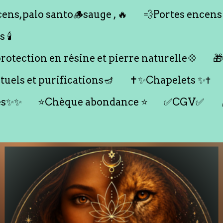
ens,palo santo🪵sauge , 🔥
💨Portes encens
🕯️
otection en résine et pierre naturelle💠

tuels et purifications🪔
✝️✨Chapelets ✨✝️
es✨✨
⭐️Chèque abondance ⭐️
✅CGV✅