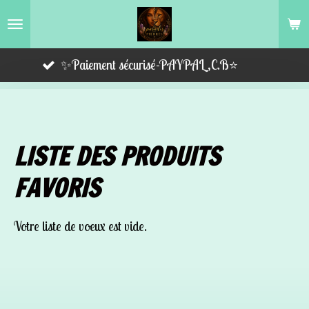
Passer
au
contenu
✨Paiement sécurisé-PAYPAL,C.B⭐️
principal
LISTE DES PRODUITS
FAVORIS
Votre liste de voeux est vide.