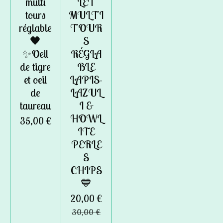
multi
LET
tours
MULTI
réglable
TOUR
🖤
S
✨Oeil
RÉGLA
de tigre
BLE
et oeil
LAPIS-
de
LAZUL
taureau
I &
HOWL
35,00 €
ITE
PERLE
S
CHIPS
💙
20,00 €
30,00 €