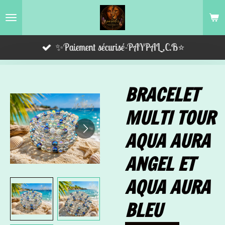
Passer
au
contenu
✨Paiement sécurisé-PAYPAL,C.B⭐️
principal
BRACELET
MULTI TOUR
AQUA AURA
ANGEL ET
AQUA AURA
BLEU