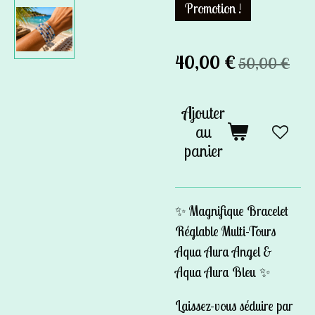
Promotion !
40,00 €
50,00 €
Ajouter
au
panier
✨
Magnifique Bracelet
Réglable Multi-Tours
Aqua Aura Angel &
Aqua Aura Bleu
✨
Laissez-vous séduire par