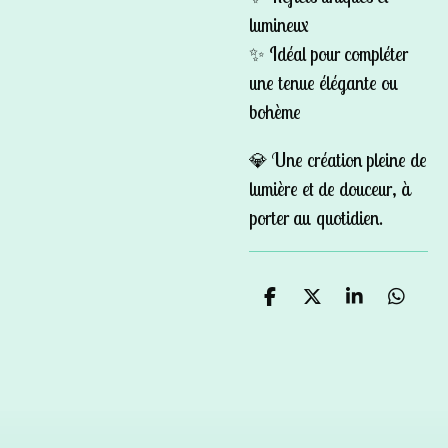
lumineux
✨ Idéal pour compléter
une tenue élégante ou
bohème
💎 Une création pleine de
lumière et de douceur, à
porter au quotidien.
P
P
P
P
a
a
a
a
r
r
r
r
t
t
t
t
a
a
a
a
g
g
g
g
e
e
e
e
r
r
r
r