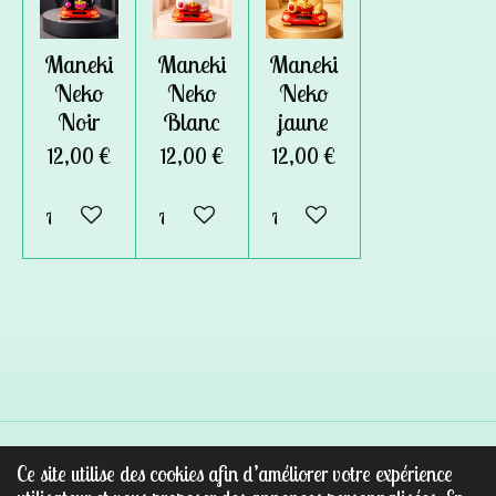
Maneki
Maneki
Maneki
Neko
Neko
Neko
Noir
Blanc
jaune
12,00 €
12,00 €
12,00 €
Ajouter au panier
Ajouter au panier
Ajouter au panier
Ce site utilise des cookies afin d’améliorer votre expérience
© 2022 - 2026 Au paradis des pierres