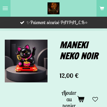
Passer
au
contenu
✨Paiement sécurisé-PAYPAL,C.B⭐️
principal
MANEKI
NEKO NOIR
12,00 €
Ajouter
au
panier