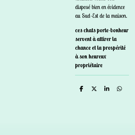
disposé bien en évidence
au Sud-Est de la maison.
ces chats porte-bonheur
servent à attirer la
chance et la prospérité
à son heureux
propriétaire
P
P
P
P
a
a
a
a
r
r
r
r
t
t
t
t
a
a
a
a
g
g
g
g
e
e
e
e
r
r
r
r