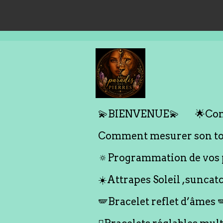
Passer
au
contenu
principal
💫BIENVENUE💫
🌟Com
Comment mesurer son tou
🔅Programmation de vos p
☀️Attrapes Soleil ,suncat
🪽Bracelet reflet d’âmes 