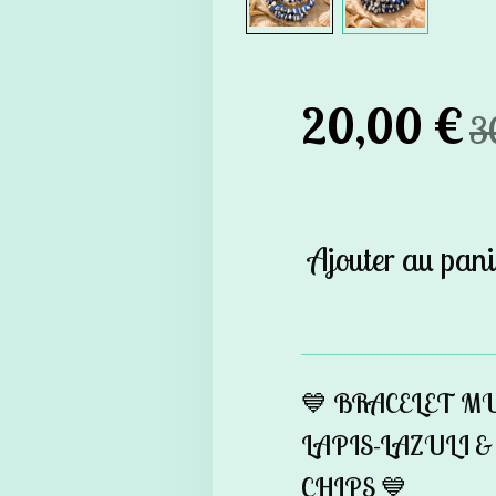
20,00 €
3
Ajouter au pani
💙 BRACELET M
LAPIS-LAZULI 
CHIPS 💙