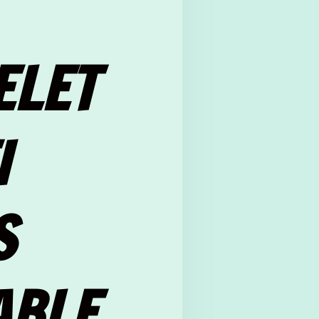
ELET
I
S
ABLE