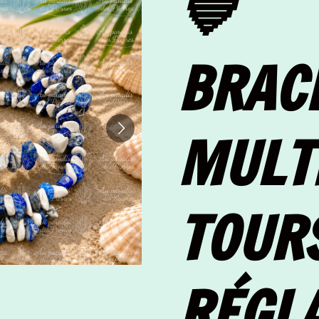
💙
BRAC
MULT
TOUR
RÉGL