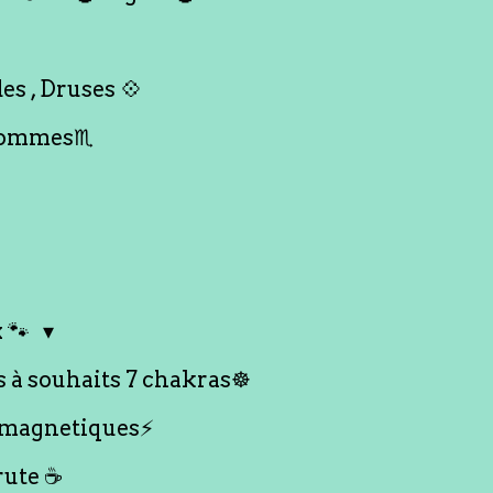
es , Druses 💠
Hommes♏️
 🐾
s à souhaits 7 chakras☸️
 magnetiques⚡️
rute ☕️