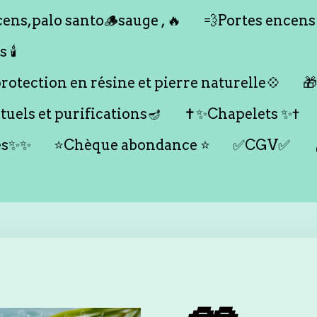
ens,palo santo🪵sauge , 🔥
💨Portes encens
🕯️
otection en résine et pierre naturelle💠

tuels et purifications🪔
✝️✨Chapelets ✨✝️
es✨✨
⭐️Chèque abondance ⭐️
✅CGV✅