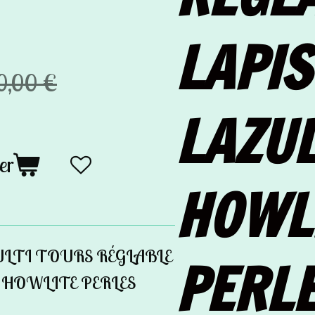
LAPIS
0,00 €
LAZUL
er
HOWL
ULTI TOURS RÉGLABLE
PERL
& HOWLITE PERLES