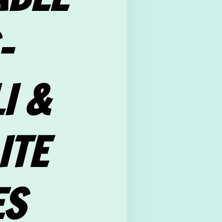
-
I &
ITE
ES