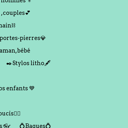
 hommes ⚜️
 ,couples💕
main⛓️
 portes-pierres💎
maman,bébé
✒️Stylos litho🖋️
s enfants 💙
ucis🙇‍♀️
s 👓
💍Bagues💍