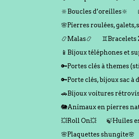
🔆Boucles d’oreilles🔆
🌸Pierres roulées, galet
📿Malas📿
♊️Bracelets
📱Bijoux téléphones et su
🔑Portes clés à themes (s
🔑Porte clés, bijoux sac à 
🚗Bijoux voitures rétrovi
🐘Animaux en pierres nat
💥Roll On💥
🍃Huiles e
🌸Plaquettes shungite🌸