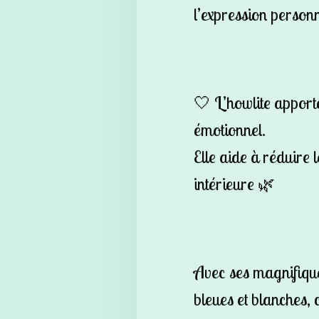
l’expression person
🤍 L’howlite apport
émotionnel.
Elle aide à réduire l
intérieure 🌿
Avec ses magnifique
bleues et blanches, 