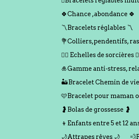
🪎Bracelets réglables multi
🍀Chance ,abondance 🍀
〽️Bracelets réglables 〽️
💐Colliers,pendentifs, ras
🧙‍♀️ Echelles de sorcières 🧙‍
🎍Gamme anti-stress, rel
🏜️Bracelet Chemin de vie
🩷Bracelet pour maman ou
🤰Bolas de grossesse 🤰
👦Enfants entre 5 et 12 an
🌙Attrapes rêves 🌙
💨