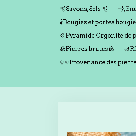
🫧Savons,Sels 🫧
💨,Enc
🕯️Bougies et portes bougies 
💠Pyramide Orgonite de pr
🪨Pierres brutes🪨
🪔Ri
✨✨Provenance des pierr