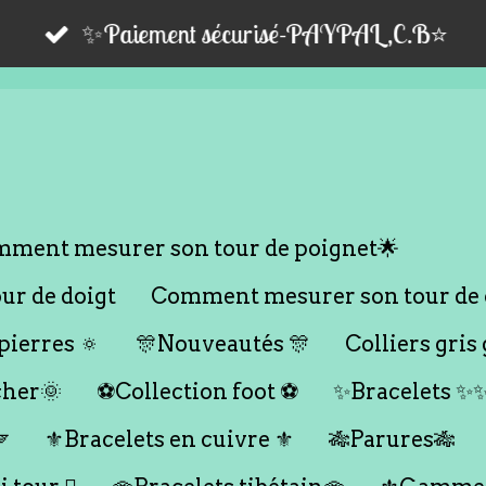
✨Paiement sécurisé-PAYPAL,C.B⭐️
ment mesurer son tour de poignet🌟
r de doigt
Comment mesurer son tour de 
ierres 🔅
🎊Nouveautés 🎊
Colliers gris 
cher🌞
⚽️Collection foot ⚽️
✨Bracelets ✨

⚜️Bracelets en cuivre ⚜️
🎋Parures🎋