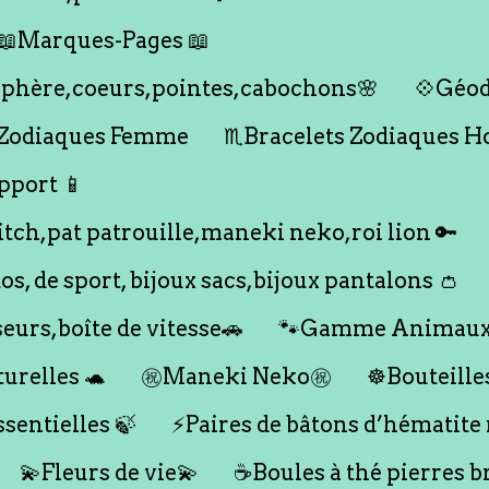
📖Marques-Pages 📖
s,sphère,coeurs,pointes,cabochons🌸
💠Géod
 Zodiaques Femme
♏️Bracelets Zodiaques 
pport 📱
titch,pat patrouille,maneki neko,roi lion 🔑
dos, de sport, bijoux sacs,bijoux pantalons 👛
seurs,boîte de vitesse🚗
🐾Gamme Animaux
urelles 🐢
㊗️Maneki Neko㊗️
☸️Bouteille
ssentielles 🍃
⚡️Paires de bâtons d’hématite
💫Fleurs de vie💫
☕️Boules à thé pierres b