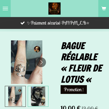
Passer
au
contenu
✨Paiement sécurisé-PAYPAL,C.B⭐️
principal
BAGUE
RÉGLABLE
« FLEUR DE
LOTUS «
Promotion !
10,00 €
12,00 €