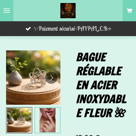
Passer
au
contenu
✨Paiement sécurisé-PAYPAL,C.B⭐️
principal
BAGUE
RÉGLABLE
EN ACIER
INOXYDABL
E FLEUR 🌺