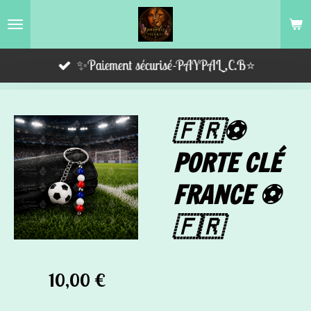
Passer
au
contenu
✨Paiement sécurisé-PAYPAL,C.B⭐️
principal
🇫🇷⚽
PORTE CLÉ
FRANCE ⚽
🇫🇷
10,00 €