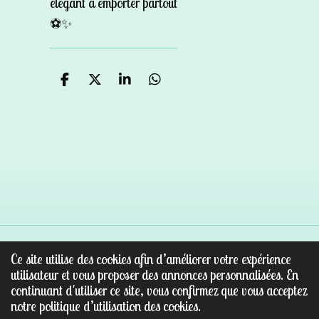
élégant à emporter partout
⚽✨
P
P
P
P
a
a
a
a
r
r
r
r
t
t
t
t
a
a
a
a
g
g
g
g
e
e
e
e
r
r
r
r
Ce site utilise des cookies afin d’améliorer votre expérience
© 2022 - 2026 Au paradis des pierres
utilisateur et vous proposer des annonces personnalisées. En
Propulsé par
Webador
continuant d'utiliser ce site, vous confirmez que vous acceptez
notre politique d’utilisation des cookies.