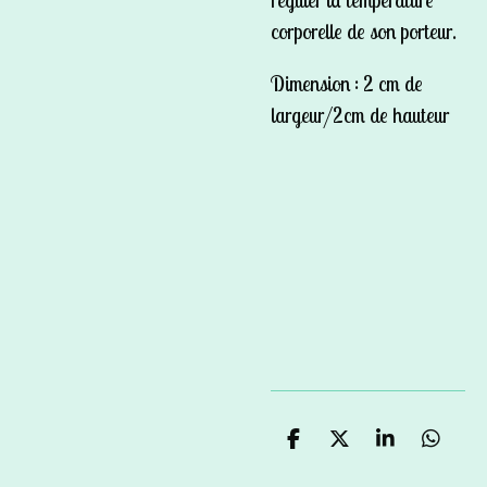
corporelle de son porteur.
Dimension : 2 cm de
largeur/2cm de hauteur
P
P
P
P
a
a
a
a