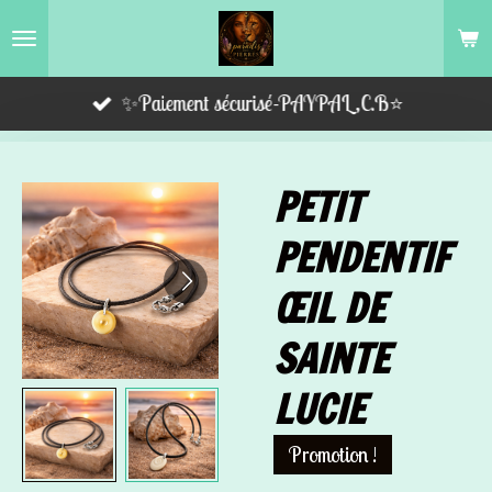
Passer
au
contenu
✨Paiement sécurisé-PAYPAL,C.B⭐️
principal
PETIT
PENDENTIF
ŒIL DE
SAINTE
LUCIE
Promotion !