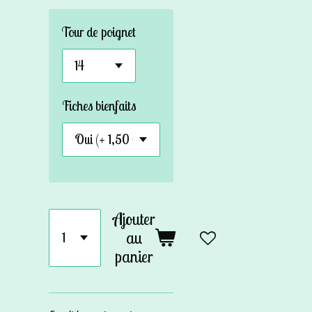
Tour de poignet
Fiches bienfaits
Ajouter
au
panier