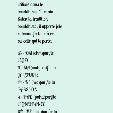
utilisés dans le
bouddhisme Tibétain.
Selon la tradition
bouddhiste, il apporte joie
et bonne fortune à celui
ou celle qui le porte.
ॐ - OM (ohm)purifie
l'ÉGO
म - MA (mah)purifie la
JALOUSIE
णि - NI (nee)purifie la
PASSION
प - PAD (pahd)purifie
l'IGNORANCE
द्मे - ME (meh)purifie la