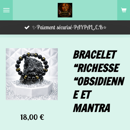
Passer
au
contenu
✨Paiement sécurisé-PAYPAL,C.B⭐️
principal
BRACELET
“RICHESSE
“OBSIDIENN
E ET
MANTRA
18,00 €