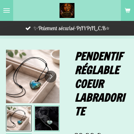
Passer
au
contenu
✨Paiement sécurisé-PAYPAL,C.B⭐️
principal
PENDENTIF
RÉGLABLE
COEUR
LABRADORI
TE