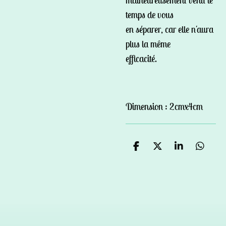
temps de vous
en séparer, car elle n'aura
plus la même
efficacité.
Dimension : 2cmx4cm
P
P
P
P
a
a
a
a
r
r
r
r
t
t
t
t
a
a
a
a
g
g
g
g
e
e
e
e
r
r
r
r