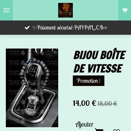
Passer
au
contenu
✨Paiement sécurisé-PAYPAL,C.B⭐️
principal
BIJOU BOÎTE
DE VITESSE
Promotion !
14,00 €
18,00 €
Ajouter