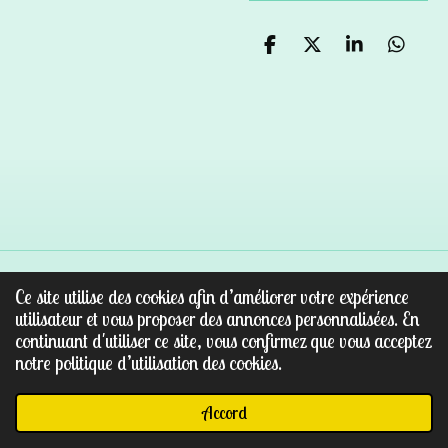
P
P
P
P
a
a
a
a
r
r
r
r
t
t
t
t
a
a
a
a
g
g
g
g
e
e
e
e
r
r
r
r
Ce site utilise des cookies afin d’améliorer votre expérience
© 2022 - 2026 Au paradis des pierres
utilisateur et vous proposer des annonces personnalisées. En
Propulsé par
Webador
continuant d'utiliser ce site, vous confirmez que vous acceptez
notre politique d’utilisation des cookies.
Accord
E-mail
Facebook
WhatsApp