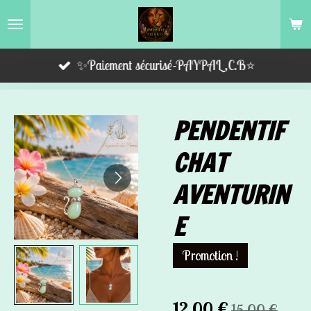
Passer
au
contenu
✨Paiement sécurisé-PAYPAL,C.B⭐️
principal
PENDENTIF
CHAT
AVENTURIN
E
Promotion !
12,00 €
15,00 €