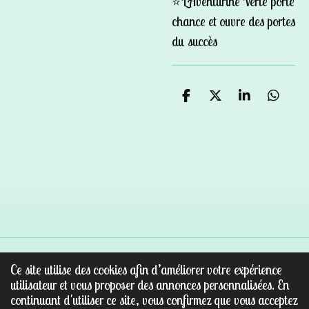
⭐️
L'Aventurine Verte porte
chance et ouvre des portes
du succès
P
P
P
P
a
a
a
a
r
r
r
r
t
t
t
t
a
a
a
a
g
g
g
g
e
e
e
e
r
r
r
r
Ce site utilise des cookies afin d’améliorer votre expérience
© 2022 - 2026 Au paradis des pierres
utilisateur et vous proposer des annonces personnalisées. En
Propulsé par
Webador
continuant d'utiliser ce site, vous confirmez que vous acceptez