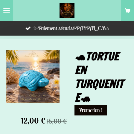
Passer
au
contenu
✨Paiement sécurisé-PAYPAL,C.B⭐️
principal
🐢TORTUE
EN
TURQUENIT
E🐢
Promotion !
12,00 €
15,00 €