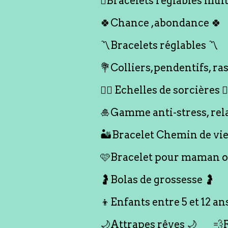
🪎Bracelets réglables multi
🍀Chance ,abondance 🍀
〽️Bracelets réglables 〽️
💐Colliers,pendentifs, ras
🧙‍♀️ Echelles de sorcières 🧙‍
🎍Gamme anti-stress, rel
🏜️Bracelet Chemin de vie
🩷Bracelet pour maman ou
🤰Bolas de grossesse 🤰
👦Enfants entre 5 et 12 an
🌙Attrapes rêves 🌙
💨