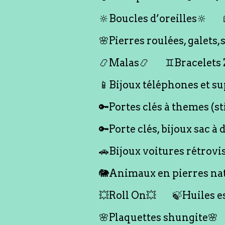
🔆Boucles d’oreilles🔆
🌸Pierres roulées, galet
📿Malas📿
♊️Bracelets
📱Bijoux téléphones et su
🔑Portes clés à themes (s
🔑Porte clés, bijoux sac à 
🚗Bijoux voitures rétrovi
🐘Animaux en pierres nat
💥Roll On💥
🍃Huiles e
🌸Plaquettes shungite🌸