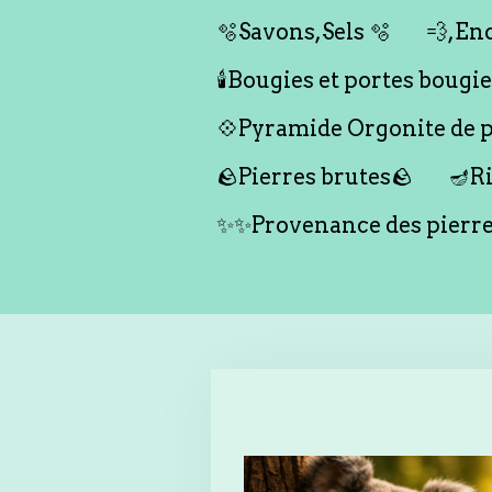
🫧Savons,Sels 🫧
💨,Enc
🕯️Bougies et portes bougies 
💠Pyramide Orgonite de pr
🪨Pierres brutes🪨
🪔Ri
✨✨Provenance des pierr