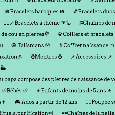
 tour 🪎
🪭Bracelets tibétain🪭
⚜️Gamme
🪩Bracelets baroques 🪩
💕Bracelets duos
🧞‍♂️🪄Bracelets à thème 🧚🦾
⛓️Chaînes de 
 de cou en pierres💐
💎Colliers et bracelets
♀️
🧿 Talismans 🪬
🍼Coffret naissance 
axation🎍
⌚️Montres ⌚️
📌Accessoires 📌
🏜️
 papa compose des pierres de naissance de vo
👶Bébés 👶
👧Enfants de moins de 5 ans 👧
s👩
🎮 Ados a partir de 12 ans
🙇‍♂️Poupee so
Rituels,purification💨
🕶️Chaînes de lunette