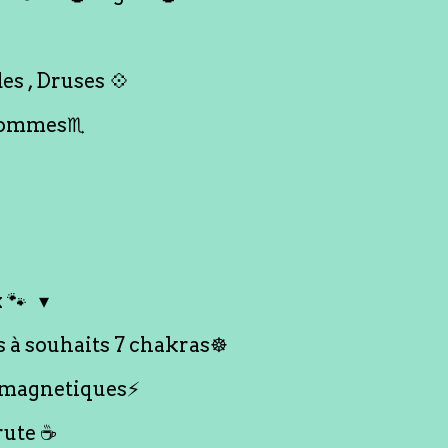
es , Druses 💠
Hommes♏️
 🐾
s à souhaits 7 chakras☸️
 magnetiques⚡️
rute ☕️