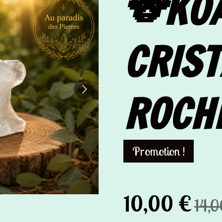
🐨KO
CRIST
ROCH
Promotion !
10,00 €
14,0