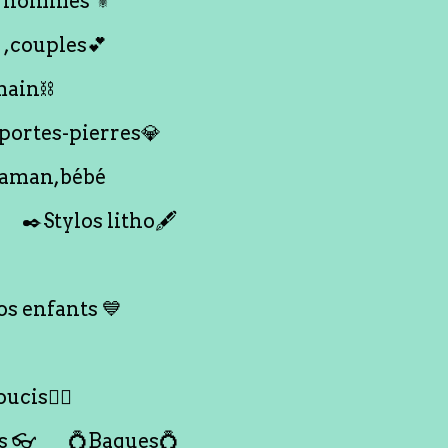
 hommes ⚜️
 ,couples💕
main⛓️
 portes-pierres💎
maman,bébé
✒️Stylos litho🖋️
s enfants 💙
ucis🙇‍♀️
s 👓
💍Bagues💍