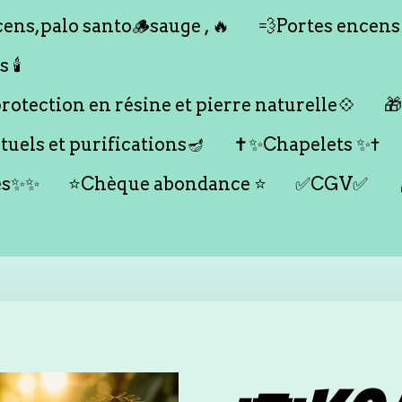
ens,palo santo🪵sauge , 🔥
💨Portes encens
🕯️
otection en résine et pierre naturelle💠

tuels et purifications🪔
✝️✨Chapelets ✨✝️
es✨✨
⭐️Chèque abondance ⭐️
✅CGV✅