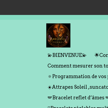
Passer
au
contenu
principal
💫BIENVENUE💫
🌟Com
Comment mesurer son tou
🔅Programmation de vos p
☀️Attrapes Soleil ,suncat
🪽Bracelet reflet d’âmes 