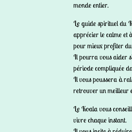
monde entier.
Le guide spirituel du 
apprécier le calme et 
pour mieux profiter d
Il pourra vous aider s
période compliquée dan
Il vous poussera à ral
retrouver un meilleur é
Le Koala vous conseill
vivre chaque instant.
Il vous incite à rédui