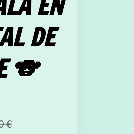
ALA EN
AL DE
E 🐨
0 €