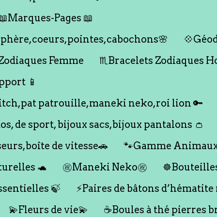
📖Marques-Pages 📖
s,sphère,coeurs,pointes,cabochons🌸
💠Géod
 Zodiaques Femme
♏️Bracelets Zodiaques 
pport 📱
titch,pat patrouille,maneki neko,roi lion 🔑
dos, de sport, bijoux sacs,bijoux pantalons 👛
seurs,boîte de vitesse🚗
🐾Gamme Animaux
urelles 🐢
㊗️Maneki Neko㊗️
☸️Bouteille
ssentielles 🍃
⚡️Paires de bâtons d’hématite
💫Fleurs de vie💫
☕️Boules à thé pierres b