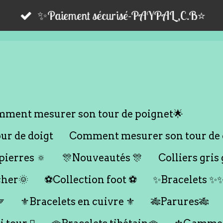
✨Paiement sécurisé-PAYPAL,C.B⭐️
ment mesurer son tour de poignet🌟
r de doigt
Comment mesurer son tour de 
ierres 🔅
🎊Nouveautés 🎊
Colliers gris 
cher🌞
⚽️Collection foot ⚽️
✨Bracelets ✨

⚜️Bracelets en cuivre ⚜️
🎋Parures🎋