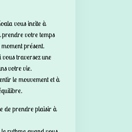
Koala vous incite à
à prendre votre temps
u moment présent.
i vous traversez une
s votre vie.
entir le mouvement et à
quilibre.
e de prendre plaisir à
re le rythme quand vous