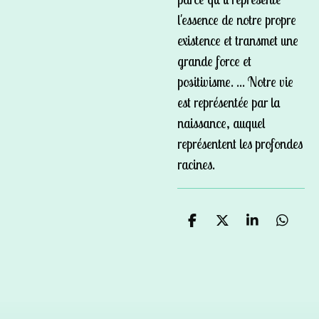
l'essence de notre propre
existence et transmet une
grande force et
positivisme. ... Notre vie
est représentée par la
naissance, auquel
représentent les profondes
racines.
P
P
P
P
a
a
a
a
r
r
r
r
t
t
t
t
a
a
a
a
g
g
g
g
e
e
e
e