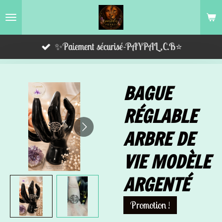
Passer
au
contenu
✨Paiement sécurisé-PAYPAL,C.B⭐️
principal
BAGUE
RÉGLABLE
ARBRE DE
VIE MODÈLE
ARGENTÉ
Promotion !