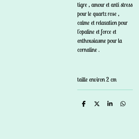
tigre , amour et anti stress
pour le quartz rose ,
calme et relaxation pour
l'opaline et force et
enthousiasme pour la
cornaline .
taille environ 2 cm
P
P
P
P
a
a
a
a
r
r
r
r
t
t
t
t
a
a
a
a
g
g
g
g