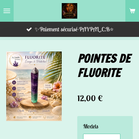
Passer
au
contenu
✨Paiement sécurisé-PAYPAL,C.B⭐️
principal
POINTES DE
FLUORITE
12,00 €
Models