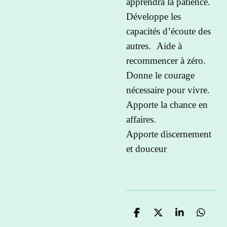
apprendra la patience.
Développe les
capacités d’écoute des
autres. Aide à
recommencer à zéro.
Donne le courage
nécessaire pour vivre.
Apporte la chance en
affaires.
Apporte discernement
et douceur
P
P
P
P
a
a
a
a