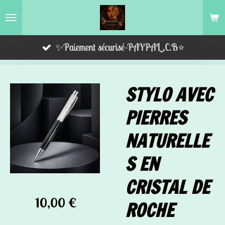
Passer
au
contenu
✨Paiement sécurisé-PAYPAL,C.B⭐️
principal
STYLO AVEC
PIERRES
NATURELLE
S EN
CRISTAL DE
10,00 €
ROCHE