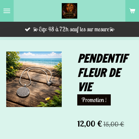
Passer
au
contenu
💫Exp: 48 à 72h sauf les sur mesure💫
principal
PENDENTIF
FLEUR DE
VIE
Promotion !
12,00 €
15,00 €