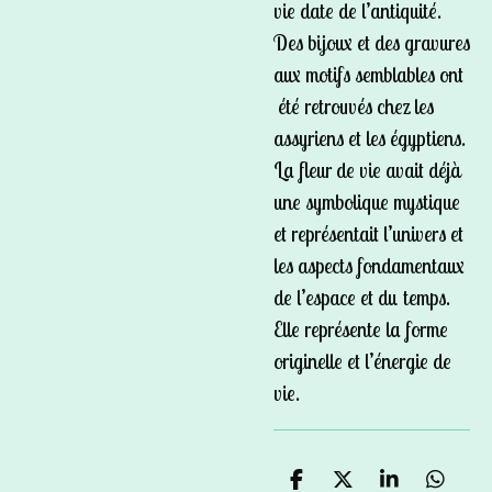
vie date de l’antiquité.
Des bijoux et des gravures
aux motifs semblables ont
été retrouvés chez les
assyriens et les égyptiens.
La fleur de vie avait déjà
une symbolique mystique
et représentait l’univers et
les aspects fondamentaux
de l’espace et du temps.
Elle représente la forme
originelle et l’énergie de
vie.
P
P
P
P