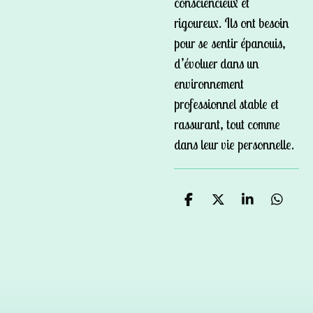
consciencieux et
rigoureux. Ils ont besoin
pour se sentir épanouis,
d’évoluer dans un
environnement
professionnel stable et
rassurant, tout comme
dans leur vie personnelle.
P
P
P
P
a
a
a
a
r
r
r
r
t
t
t
t
a
a
a
a
g
g
g
g
e
e
e
e
r
r
r
r