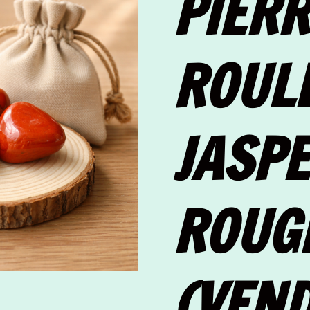
PIERR
ROUL
JASPE
ROUG
(VEND