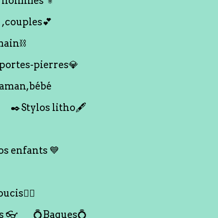
 hommes ⚜️
 ,couples💕
main⛓️
 portes-pierres💎
maman,bébé
✒️Stylos litho🖋️
s enfants 💙
ucis🙇‍♀️
s 👓
💍Bagues💍