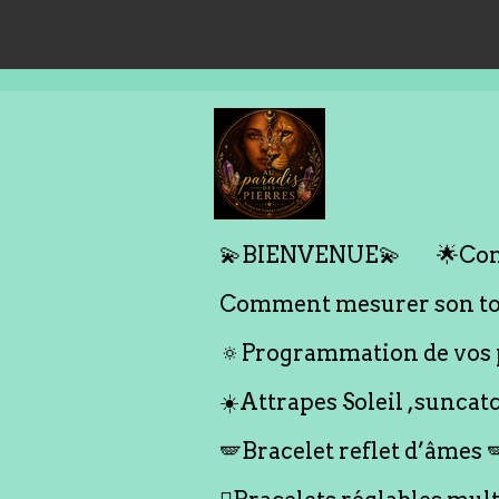
Passer
au
contenu
principal
💫BIENVENUE💫
🌟Com
Comment mesurer son tou
🔅Programmation de vos p
☀️Attrapes Soleil ,suncat
🪽Bracelet reflet d’âmes 