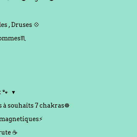
es , Druses 💠
Hommes♏️
 🐾
s à souhaits 7 chakras☸️
 magnetiques⚡️
rute ☕️