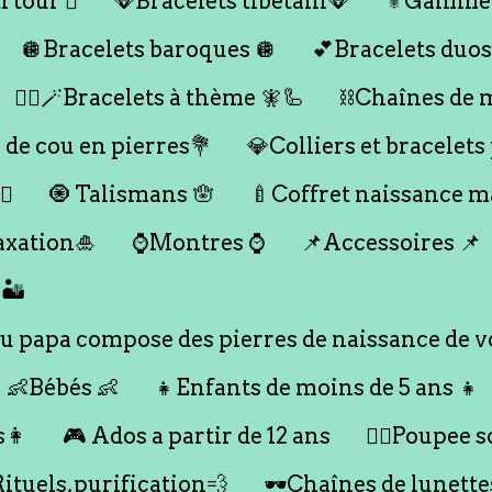
 tour 🪎
🪭Bracelets tibétain🪭
⚜️Gamme
🪩Bracelets baroques 🪩
💕Bracelets duos
🧞‍♂️🪄Bracelets à thème 🧚🦾
⛓️Chaînes de 
 de cou en pierres💐
💎Colliers et bracelets
♀️
🧿 Talismans 🪬
🍼Coffret naissance 
axation🎍
⌚️Montres ⌚️
📌Accessoires 📌
🏜️
 papa compose des pierres de naissance de vo
👶Bébés 👶
👧Enfants de moins de 5 ans 👧
s👩
🎮 Ados a partir de 12 ans
🙇‍♂️Poupee so
Rituels,purification💨
🕶️Chaînes de lunette