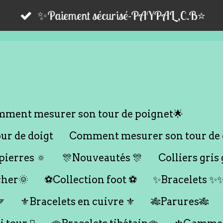
✨Paiement sécurisé-PAYPAL,C.B⭐️
ment mesurer son tour de poignet🌟
r de doigt
Comment mesurer son tour de 
ierres 🔅
🎊Nouveautés 🎊
Colliers gris 
cher🌞
⚽️Collection foot ⚽️
✨Bracelets ✨

⚜️Bracelets en cuivre ⚜️
🎋Parures🎋