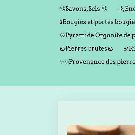
🫧Savons,Sels 🫧
💨,Enc
🕯️Bougies et portes bougies 
💠Pyramide Orgonite de pr
🪨Pierres brutes🪨
🪔Ri
✨✨Provenance des pierr