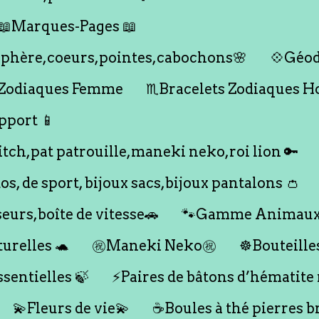
📖Marques-Pages 📖
s,sphère,coeurs,pointes,cabochons🌸
💠Géod
 Zodiaques Femme
♏️Bracelets Zodiaques 
pport 📱
titch,pat patrouille,maneki neko,roi lion 🔑
dos, de sport, bijoux sacs,bijoux pantalons 👛
seurs,boîte de vitesse🚗
🐾Gamme Animaux
urelles 🐢
㊗️Maneki Neko㊗️
☸️Bouteille
ssentielles 🍃
⚡️Paires de bâtons d’hématite
💫Fleurs de vie💫
☕️Boules à thé pierres b