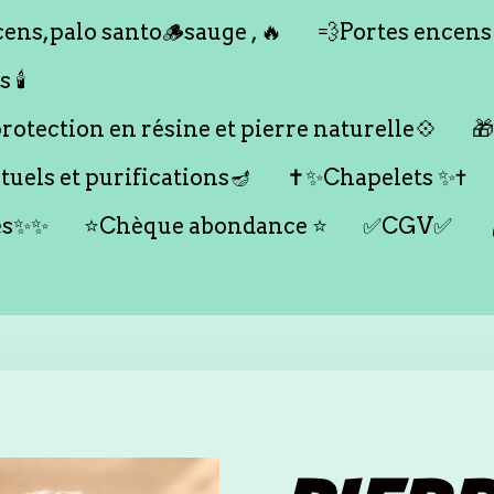
ens,palo santo🪵sauge , 🔥
💨Portes encens
🕯️
otection en résine et pierre naturelle💠

tuels et purifications🪔
✝️✨Chapelets ✨✝️
es✨✨
⭐️Chèque abondance ⭐️
✅CGV✅