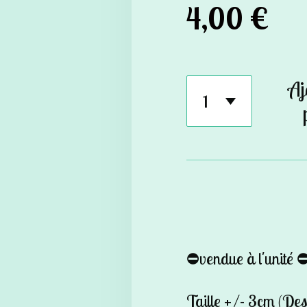
4,00 €
Aj
⛔️vendue à l'unité ⛔
Taille +/- 3cm (Des