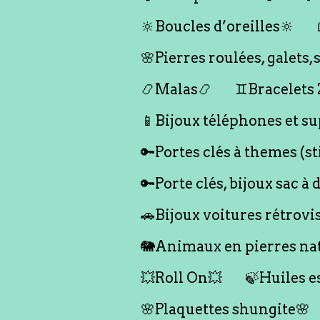
🔆Boucles d’oreilles🔆
🌸Pierres roulées, galet
📿Malas📿
♊️Bracelets
📱Bijoux téléphones et su
🔑Portes clés à themes (s
🔑Porte clés, bijoux sac à 
🚗Bijoux voitures rétrovi
🐘Animaux en pierres nat
💥Roll On💥
🍃Huiles e
🌸Plaquettes shungite🌸