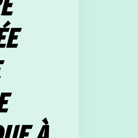
E
ÉE
E
UE À