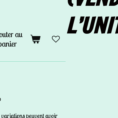
L’UNI
outer au
panier
️
 variations peuvent avoir