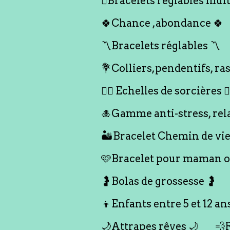
🪎Bracelets réglables multi
🍀Chance ,abondance 🍀
〽️Bracelets réglables 〽️
💐Colliers,pendentifs, ras
🧙‍♀️ Echelles de sorcières 🧙‍
🎍Gamme anti-stress, rel
🏜️Bracelet Chemin de vie
🩷Bracelet pour maman ou
🤰Bolas de grossesse 🤰
👦Enfants entre 5 et 12 an
🌙Attrapes rêves 🌙
💨