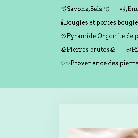
🫧Savons,Sels 🫧
💨,Enc
🕯️Bougies et portes bougies 
💠Pyramide Orgonite de pr
🪨Pierres brutes🪨
🪔Ri
✨✨Provenance des pierr