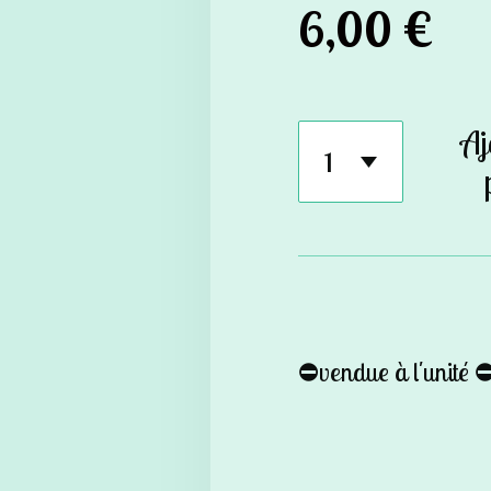
6,00 €
Aj
⛔️vendue à l'unité ⛔