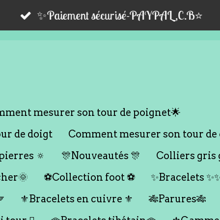
✨Paiement sécurisé-PAYPAL,C.B⭐️
ment mesurer son tour de poignet🌟
r de doigt
Comment mesurer son tour de 
ierres 🔅
🎊Nouveautés 🎊
Colliers gris 
cher🌞
⚽️Collection foot ⚽️
✨Bracelets ✨

⚜️Bracelets en cuivre ⚜️
🎋Parures🎋