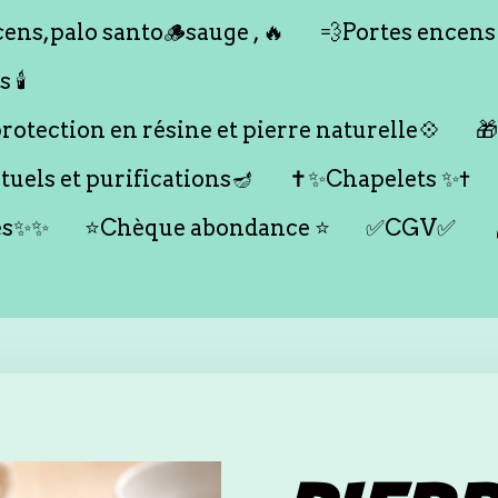
ens,palo santo🪵sauge , 🔥
💨Portes encens
🕯️
otection en résine et pierre naturelle💠

tuels et purifications🪔
✝️✨Chapelets ✨✝️
es✨✨
⭐️Chèque abondance ⭐️
✅CGV✅