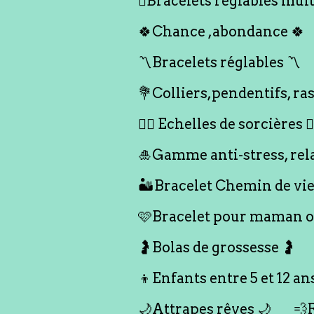
🪎Bracelets réglables multi
🍀Chance ,abondance 🍀
〽️Bracelets réglables 〽️
💐Colliers,pendentifs, ras
🧙‍♀️ Echelles de sorcières 🧙‍
🎍Gamme anti-stress, rel
🏜️Bracelet Chemin de vie
🩷Bracelet pour maman ou
🤰Bolas de grossesse 🤰
👦Enfants entre 5 et 12 an
🌙Attrapes rêves 🌙
💨