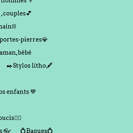
 hommes ⚜️
 ,couples💕
main⛓️
 portes-pierres💎
maman,bébé
✒️Stylos litho🖋️
s enfants 💙
ucis🙇‍♀️
s 👓
💍Bagues💍