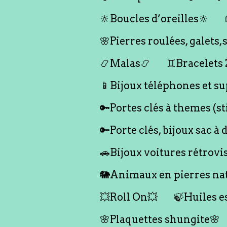
🔆Boucles d’oreilles🔆
🌸Pierres roulées, galet
📿Malas📿
♊️Bracelets
📱Bijoux téléphones et su
🔑Portes clés à themes (s
🔑Porte clés, bijoux sac à 
🚗Bijoux voitures rétrovi
🐘Animaux en pierres nat
💥Roll On💥
🍃Huiles e
🌸Plaquettes shungite🌸