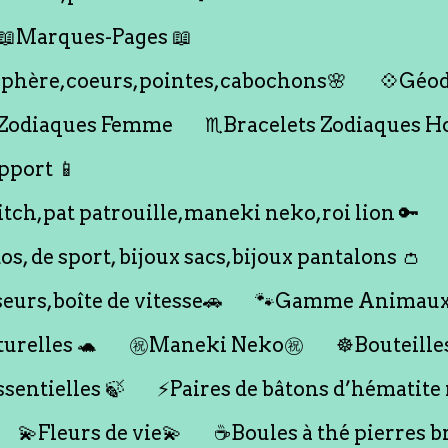
📖Marques-Pages 📖
s,sphère,coeurs,pointes,cabochons🌸
💠Géod
 Zodiaques Femme
♏️Bracelets Zodiaques 
pport 📱
titch,pat patrouille,maneki neko,roi lion 🔑
dos, de sport, bijoux sacs,bijoux pantalons 👛
seurs,boîte de vitesse🚗
🐾Gamme Animaux
urelles 🐢
㊗️Maneki Neko㊗️
☸️Bouteille
ssentielles 🍃
⚡️Paires de bâtons d’hématite
💫Fleurs de vie💫
☕️Boules à thé pierres b