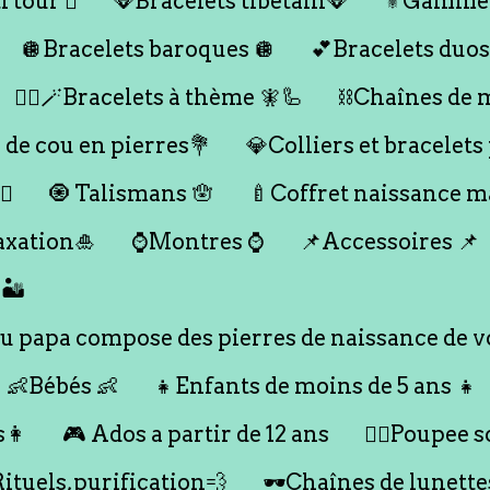
 tour 🪎
🪭Bracelets tibétain🪭
⚜️Gamme
🪩Bracelets baroques 🪩
💕Bracelets duos
🧞‍♂️🪄Bracelets à thème 🧚🦾
⛓️Chaînes de 
 de cou en pierres💐
💎Colliers et bracelets
♀️
🧿 Talismans 🪬
🍼Coffret naissance 
axation🎍
⌚️Montres ⌚️
📌Accessoires 📌
🏜️
 papa compose des pierres de naissance de vo
👶Bébés 👶
👧Enfants de moins de 5 ans 👧
s👩
🎮 Ados a partir de 12 ans
🙇‍♂️Poupee so
Rituels,purification💨
🕶️Chaînes de lunette