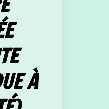
E
ÉE
TE
UE À
TÉ)