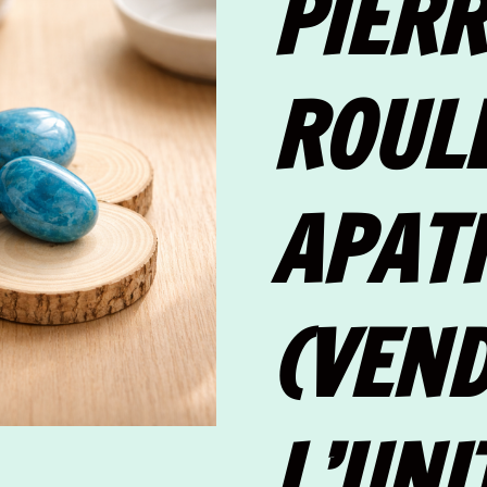
PIERR
ROUL
APATI
(VEND
L’UNI