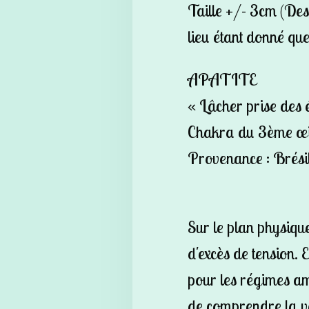
Taille +/- 3cm (Des
lieu étant donné que
APATITE
« Lâcher prise des 
Chakra du 3ème œil
Provenance : Brésil
Sur le plan physique,
d'excès de tension. El
pour les régimes am
de comprendre la vé