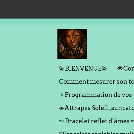
Passer
au
contenu
principal
💫BIENVENUE💫
🌟Com
Comment mesurer son tou
🔅Programmation de vos p
☀️Attrapes Soleil ,suncat
🪽Bracelet reflet d’âmes 