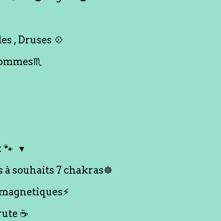
es , Druses 💠
Hommes♏️
 🐾
s à souhaits 7 chakras☸️
 magnetiques⚡️
rute ☕️