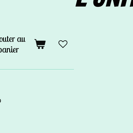
outer au
panier
️