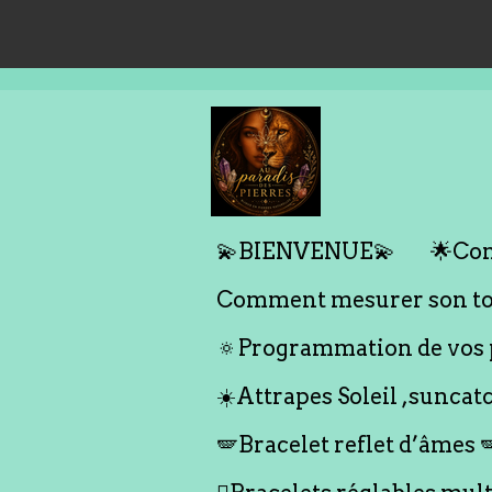
Passer
au
contenu
principal
💫BIENVENUE💫
🌟Com
Comment mesurer son tou
🔅Programmation de vos p
☀️Attrapes Soleil ,suncat
🪽Bracelet reflet d’âmes 