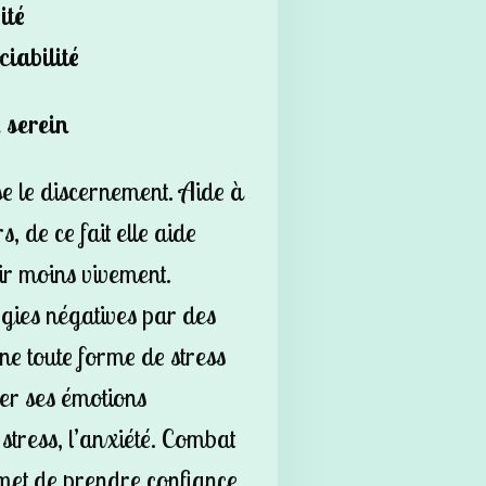
ité
ciabilité
 serein
se le discernement. Aide à
, de ce fait elle aide
ir moins vivement.
gies négatives par des
mine toute forme de stress
rer ses émotions
stress, l’anxiété. Combat
rmet de prendre confiance