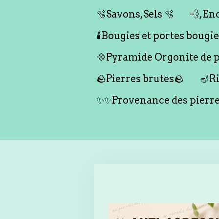
🫧Savons,Sels 🫧
💨,Enc
🕯️Bougies et portes bougies 
💠Pyramide Orgonite de pr
🪨Pierres brutes🪨
🪔Ri
✨✨Provenance des pierr