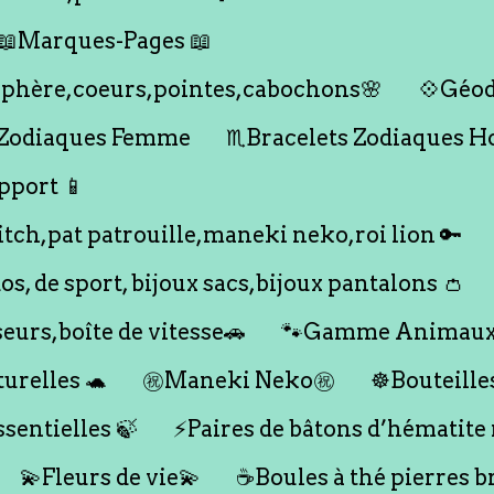
📖Marques-Pages 📖
s,sphère,coeurs,pointes,cabochons🌸
💠Géod
 Zodiaques Femme
♏️Bracelets Zodiaques 
pport 📱
titch,pat patrouille,maneki neko,roi lion 🔑
dos, de sport, bijoux sacs,bijoux pantalons 👛
seurs,boîte de vitesse🚗
🐾Gamme Animaux
urelles 🐢
㊗️Maneki Neko㊗️
☸️Bouteille
ssentielles 🍃
⚡️Paires de bâtons d’hématite
💫Fleurs de vie💫
☕️Boules à thé pierres b