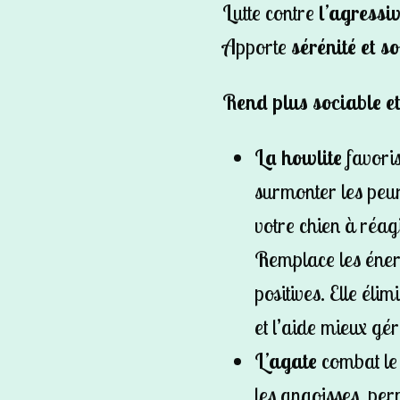
Lutte contre
l’agressiv
Apporte
sérénité et so
Rend plus sociable et
La howlite
favori
surmonter les peurs
votre chien à réag
Remplace les éner
positives. Elle éli
et l’aide mieux gé
L’agate
combat le 
les angoisses, pe