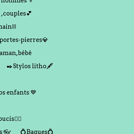
 hommes ⚜️
 ,couples💕
main⛓️
 portes-pierres💎
maman,bébé
✒️Stylos litho🖋️
s enfants 💙
ucis🙇‍♀️
s 👓
💍Bagues💍