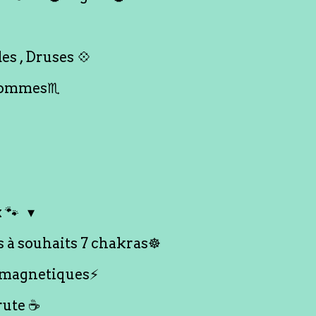
es , Druses 💠
Hommes♏️
 🐾
s à souhaits 7 chakras☸️
 magnetiques⚡️
rute ☕️