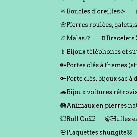
🔆Boucles d’oreilles🔆
🌸Pierres roulées, galet
📿Malas📿
♊️Bracelets
📱Bijoux téléphones et su
🔑Portes clés à themes (s
🔑Porte clés, bijoux sac à 
🚗Bijoux voitures rétrovi
🐘Animaux en pierres nat
💥Roll On💥
🍃Huiles e
🌸Plaquettes shungite🌸