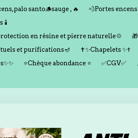
ens,palo santo🪵sauge , 🔥
💨Portes encens
🕯️
otection en résine et pierre naturelle💠

tuels et purifications🪔
✝️✨Chapelets ✨✝️
es✨✨
⭐️Chèque abondance ⭐️
✅CGV✅