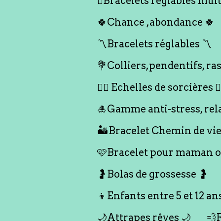
🪎Bracelets réglables multi
🍀Chance ,abondance 🍀
〽️Bracelets réglables 〽️
💐Colliers,pendentifs, ras
🧙‍♀️ Echelles de sorcières 🧙‍
🎍Gamme anti-stress, rel
🏜️Bracelet Chemin de vie
🩷Bracelet pour maman ou
🤰Bolas de grossesse 🤰
👦Enfants entre 5 et 12 an
🌙Attrapes rêves 🌙
💨