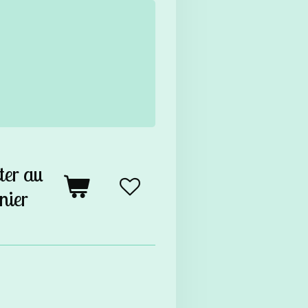
ter au
nier