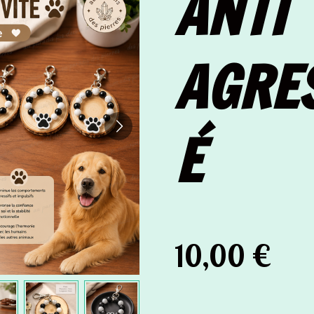
ANTI
AGRES
É
10,00 €