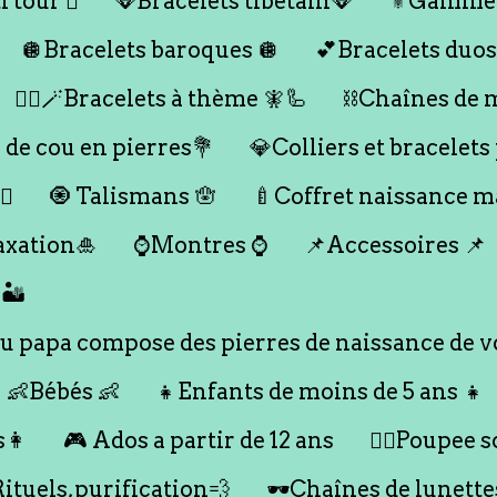
 tour 🪎
🪭Bracelets tibétain🪭
⚜️Gamme
🪩Bracelets baroques 🪩
💕Bracelets duos
🧞‍♂️🪄Bracelets à thème 🧚🦾
⛓️Chaînes de 
 de cou en pierres💐
💎Colliers et bracelets
♀️
🧿 Talismans 🪬
🍼Coffret naissance 
axation🎍
⌚️Montres ⌚️
📌Accessoires 📌
🏜️
 papa compose des pierres de naissance de vo
👶Bébés 👶
👧Enfants de moins de 5 ans 👧
s👩
🎮 Ados a partir de 12 ans
🙇‍♂️Poupee so
Rituels,purification💨
🕶️Chaînes de lunette