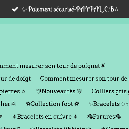
✨Paiement sécurisé-PAYPAL,C.B⭐️
ment mesurer son tour de poignet🌟
r de doigt
Comment mesurer son tour de 
ierres 🔅
🎊Nouveautés 🎊
Colliers gris 
cher🌞
⚽️Collection foot ⚽️
✨Bracelets ✨

⚜️Bracelets en cuivre ⚜️
🎋Parures🎋