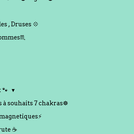
es , Druses 💠
Hommes♏️
 🐾
s à souhaits 7 chakras☸️
 magnetiques⚡️
rute ☕️