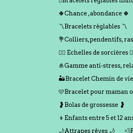
🪎Bracelets réglables multi
🍀Chance ,abondance 🍀
〽️Bracelets réglables 〽️
💐Colliers,pendentifs, ras
🧙‍♀️ Echelles de sorcières 🧙‍
🎍Gamme anti-stress, rel
🏜️Bracelet Chemin de vie
🩷Bracelet pour maman ou
🤰Bolas de grossesse 🤰
👦Enfants entre 5 et 12 an
🌙Attrapes rêves 🌙
💨