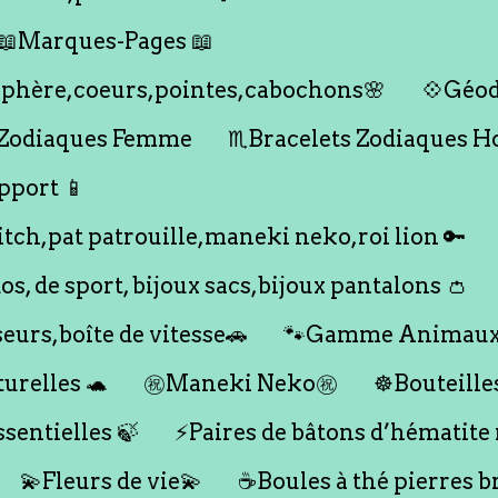
📖Marques-Pages 📖
s,sphère,coeurs,pointes,cabochons🌸
💠Géod
 Zodiaques Femme
♏️Bracelets Zodiaques 
pport 📱
titch,pat patrouille,maneki neko,roi lion 🔑
dos, de sport, bijoux sacs,bijoux pantalons 👛
seurs,boîte de vitesse🚗
🐾Gamme Animaux
urelles 🐢
㊗️Maneki Neko㊗️
☸️Bouteille
ssentielles 🍃
⚡️Paires de bâtons d’hématite
💫Fleurs de vie💫
☕️Boules à thé pierres b