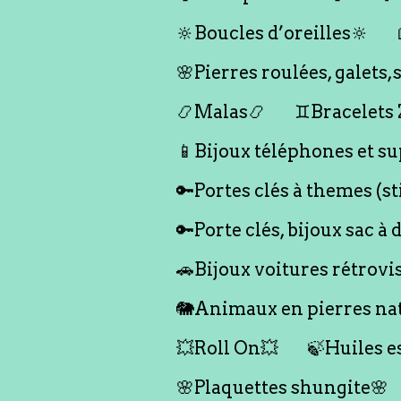
🔆Boucles d’oreilles🔆
🌸Pierres roulées, galet
📿Malas📿
♊️Bracelets
📱Bijoux téléphones et su
🔑Portes clés à themes (s
🔑Porte clés, bijoux sac à 
🚗Bijoux voitures rétrovi
🐘Animaux en pierres nat
💥Roll On💥
🍃Huiles e
🌸Plaquettes shungite🌸