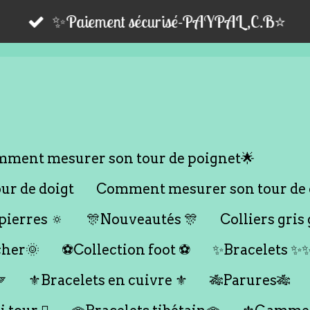
✨Paiement sécurisé-PAYPAL,C.B⭐️
ment mesurer son tour de poignet🌟
r de doigt
Comment mesurer son tour de 
ierres 🔅
🎊Nouveautés 🎊
Colliers gris 
cher🌞
⚽️Collection foot ⚽️
✨Bracelets ✨

⚜️Bracelets en cuivre ⚜️
🎋Parures🎋