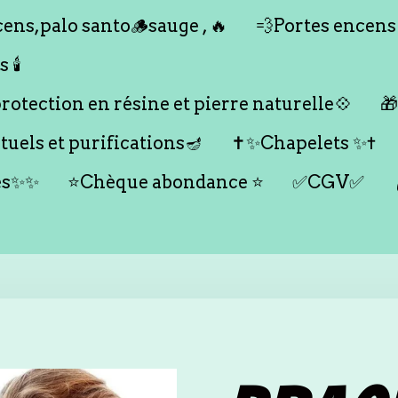
ens,palo santo🪵sauge , 🔥
💨Portes encens
🕯️
otection en résine et pierre naturelle💠

tuels et purifications🪔
✝️✨Chapelets ✨✝️
es✨✨
⭐️Chèque abondance ⭐️
✅CGV✅