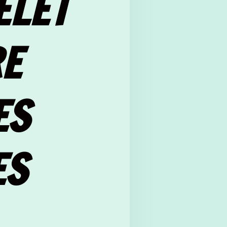
ELET
E
ES
ES