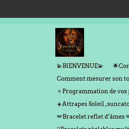
Passer
au
contenu
principal
💫BIENVENUE💫
🌟Com
Comment mesurer son tou
🔅Programmation de vos p
☀️Attrapes Soleil ,suncat
🪽Bracelet reflet d’âmes 