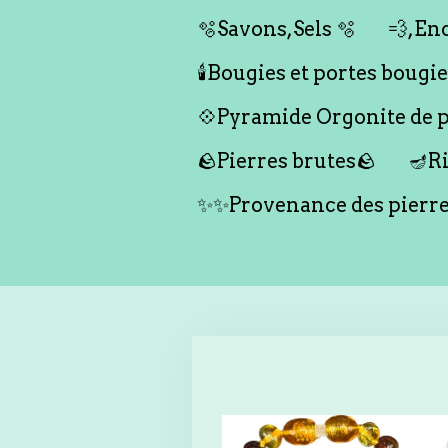
🫧Savons,Sels 🫧
💨,Enc
🕯️Bougies et portes bougies 
💠Pyramide Orgonite de pr
🪨Pierres brutes🪨
🪔Ri
✨✨Provenance des pierr