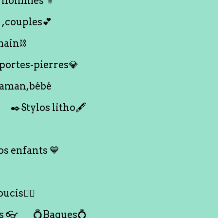
 hommes ⚜️
 ,couples💕
main⛓️
 portes-pierres💎
maman,bébé
✒️Stylos litho🖋️
s enfants 💙
ucis🙇‍♀️
s 👓
💍Bagues💍