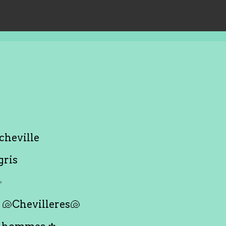
cheville
gris
✨
🐚Chevilleres🐚