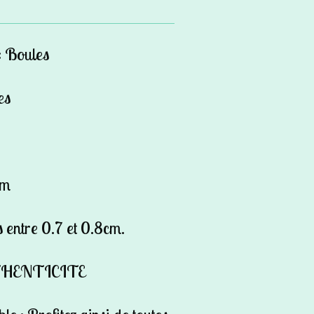
: Boules
es
cm
 entre 0.7 et 0.8cm.
THENTICITE