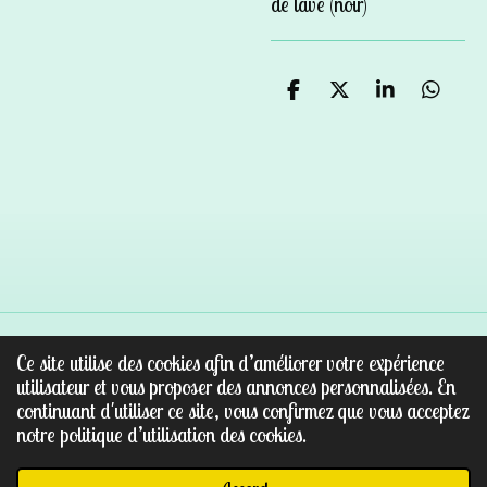
de lave (noir)
P
P
P
P
a
a
a
a
r
r
r
r
t
t
t
t
a
a
a
a
g
g
g
g
e
e
e
e
r
r
r
r
Ce site utilise des cookies afin d’améliorer votre expérience
© 2022 - 2026 Au paradis des pierres
utilisateur et vous proposer des annonces personnalisées. En
Propulsé par
Webador
continuant d'utiliser ce site, vous confirmez que vous acceptez
notre politique d’utilisation des cookies.