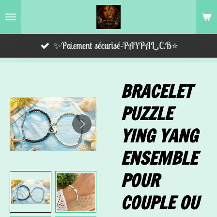
Passer
au
contenu
✨Paiement sécurisé-PAYPAL,C.B⭐️
principal
BRACELET
PUZZLE
YING YANG
ENSEMBLE
POUR
COUPLE OU