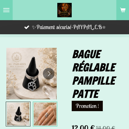
Passer
au
contenu
✨Paiement sécurisé-PAYPAL,C.B⭐️
principal
BAGUE
RÉGLABLE
PAMPILLE
PATTE
Promotion !
12,00 €
14,00 €