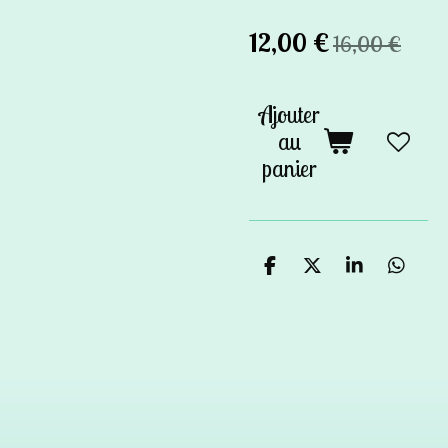
12,00 €
16,00 €
Ajouter
au
panier
P
P
P
P
a
a
a
a
r
r
r
r
t
t
t
t
a
a
a
a
g
g
g
g
e
e
e
e
r
r
r
r