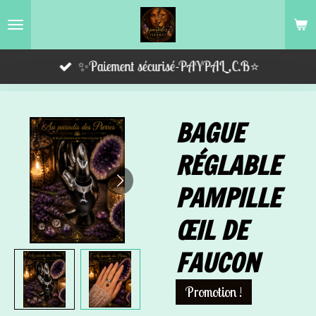
Passer
au
contenu
✨Paiement sécurisé-PAYPAL,C.B⭐️
principal
BAGUE
RÉGLABLE
PAMPILLE
ŒIL DE
FAUCON
Promotion !