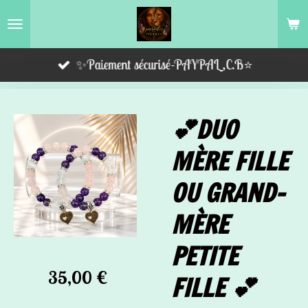
Passer
au
contenu
✨Paiement sécurisé-PAYPAL,C.B⭐️
principal
💕DUO
MÈRE FILLE
OU GRAND-
MÈRE
PETITE
35,00 €
FILLE 💕