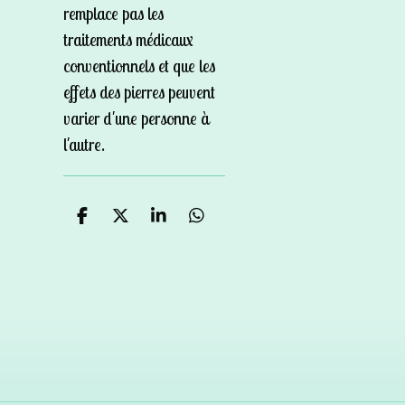
remplace pas les
traitements médicaux
conventionnels et que les
effets des pierres peuvent
varier d'une personne à
l'autre.
P
P
P
P
a
a
a
a
r
r
r
r
t
t
t
t
a
a
a
a
g
g
g
g
e
e
e
e
r
r
r
r