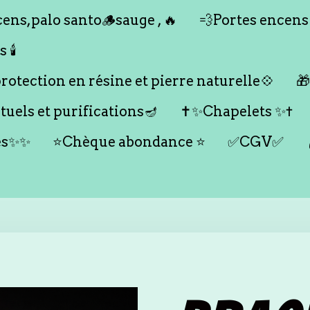
ens,palo santo🪵sauge , 🔥
💨Portes encens
🕯️
otection en résine et pierre naturelle💠

tuels et purifications🪔
✝️✨Chapelets ✨✝️
es✨✨
⭐️Chèque abondance ⭐️
✅CGV✅