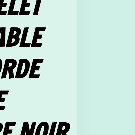
ELET
ABLE
ORDE
E
E NOIR