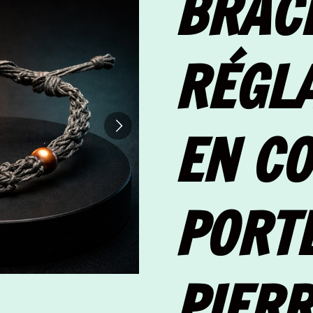
BRAC
RÉGL
EN C
PORT
PIERR