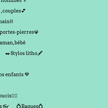
 hommes ⚜️
 ,couples💕
main⛓️
 portes-pierres💎
maman,bébé
✒️Stylos litho🖋️
s enfants 💙
ucis🙇‍♀️
s 👓
💍Bagues💍