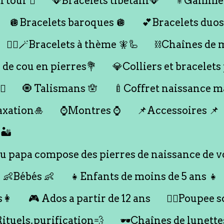
 tour 🪎
🪭Bracelets tibétain🪭
⚜️Gamme
🪩Bracelets baroques 🪩
💕Bracelets duos
🧞‍♂️🪄Bracelets à thème 🧚🦾
⛓️Chaînes de 
 de cou en pierres💐
💎Colliers et bracelets
♀️
🧿 Talismans 🪬
🍼Coffret naissance 
axation🎍
⌚️Montres ⌚️
📌Accessoires 📌
🏜️
 papa compose des pierres de naissance de vo
👶Bébés 👶
👧Enfants de moins de 5 ans 👧
s👩
🎮 Ados a partir de 12 ans
🙇‍♂️Poupee so
Rituels,purification💨
🕶️Chaînes de lunette