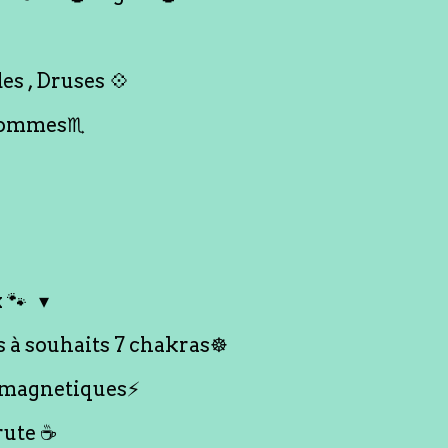
es , Druses 💠
Hommes♏️
 🐾
s à souhaits 7 chakras☸️
 magnetiques⚡️
rute ☕️