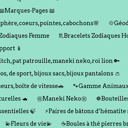
📖Marques-Pages 📖
s,sphère,coeurs,pointes,cabochons🌸
💠Géod
 Zodiaques Femme
♏️Bracelets Zodiaques 
pport 📱
titch,pat patrouille,maneki neko,roi lion 🔑
dos, de sport, bijoux sacs,bijoux pantalons 👛
seurs,boîte de vitesse🚗
🐾Gamme Animaux
urelles 🐢
㊗️Maneki Neko㊗️
☸️Bouteille
ssentielles 🍃
⚡️Paires de bâtons d’hématite
💫Fleurs de vie💫
☕️Boules à thé pierres b