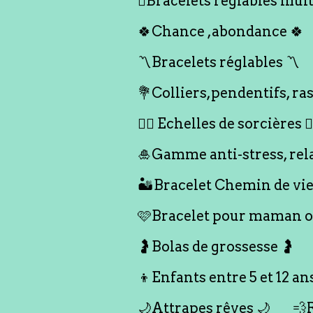
🪎Bracelets réglables multi
🍀Chance ,abondance 🍀
〽️Bracelets réglables 〽️
💐Colliers,pendentifs, ras
🧙‍♀️ Echelles de sorcières 🧙‍
🎍Gamme anti-stress, rel
🏜️Bracelet Chemin de vie
🩷Bracelet pour maman ou
🤰Bolas de grossesse 🤰
👦Enfants entre 5 et 12 an
🌙Attrapes rêves 🌙
💨