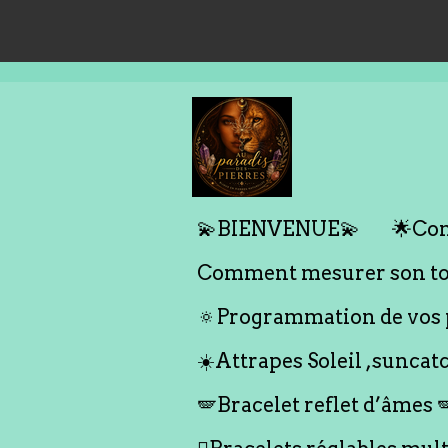
Passer
au
contenu
principal
💫BIENVENUE💫
🌟Com
Comment mesurer son tou
🔅Programmation de vos p
☀️Attrapes Soleil ,suncat
🪽Bracelet reflet d’âmes 