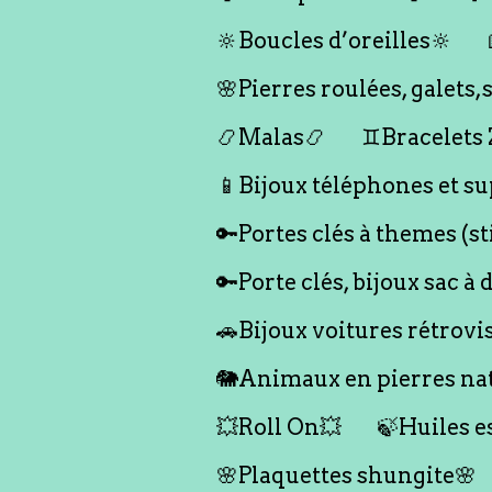
🔆Boucles d’oreilles🔆
🌸Pierres roulées, galet
📿Malas📿
♊️Bracelets
📱Bijoux téléphones et su
🔑Portes clés à themes (s
🔑Porte clés, bijoux sac à 
🚗Bijoux voitures rétrovi
🐘Animaux en pierres nat
💥Roll On💥
🍃Huiles e
🌸Plaquettes shungite🌸