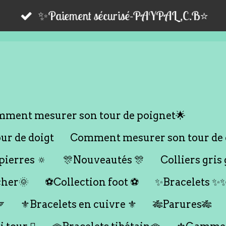
✨Paiement sécurisé-PAYPAL,C.B⭐️
ment mesurer son tour de poignet🌟
r de doigt
Comment mesurer son tour de 
ierres 🔅
🎊Nouveautés 🎊
Colliers gris 
cher🌞
⚽️Collection foot ⚽️
✨Bracelets ✨

⚜️Bracelets en cuivre ⚜️
🎋Parures🎋