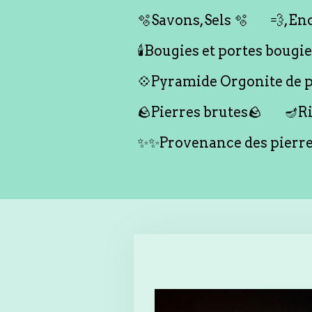
🫧Savons,Sels 🫧
💨,Enc
🕯️Bougies et portes bougies 
💠Pyramide Orgonite de pr
🪨Pierres brutes🪨
🪔Ri
✨✨Provenance des pierr