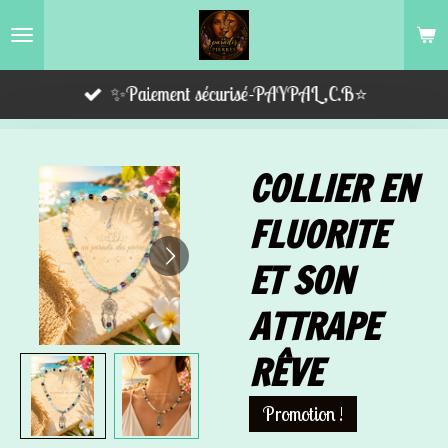
Passer
au
contenu
✨Paiement sécurisé-PAYPAL,C.B⭐️
principal
COLLIER EN
FLUORITE
ET SON
ATTRAPE
RÊVE
Promotion !