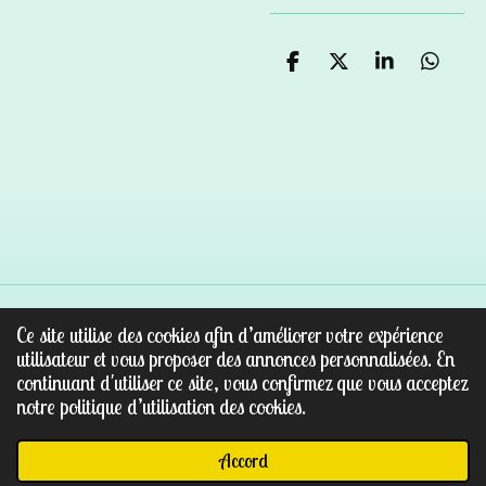
P
P
P
P
a
a
a
a
r
r
r
r
t
t
t
t
a
a
a
a
g
g
g
g
e
e
e
e
r
r
r
r
Ce site utilise des cookies afin d’améliorer votre expérience
© 2022 - 2026 Au paradis des pierres
utilisateur et vous proposer des annonces personnalisées. En
Propulsé par
Webador
continuant d'utiliser ce site, vous confirmez que vous acceptez
notre politique d’utilisation des cookies.
Accord
E-mail
Facebook
WhatsApp