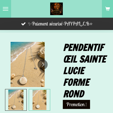
Passer
au
contenu
✨Paiement sécurisé-PAYPAL,C.B⭐️
principal
PENDENTIF
ŒIL SAINTE
LUCIE
FORME
ROND
Promotion !