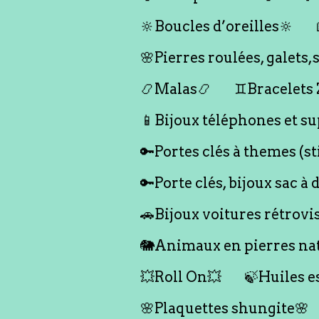
🔆Boucles d’oreilles🔆
🌸Pierres roulées, galet
📿Malas📿
♊️Bracelets
📱Bijoux téléphones et su
🔑Portes clés à themes (s
🔑Porte clés, bijoux sac à 
🚗Bijoux voitures rétrovi
🐘Animaux en pierres nat
💥Roll On💥
🍃Huiles e
🌸Plaquettes shungite🌸