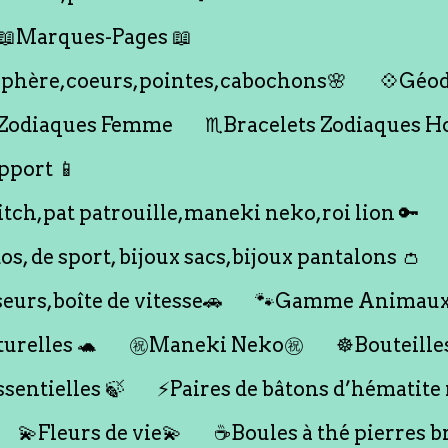
📖Marques-Pages 📖
s,sphère,coeurs,pointes,cabochons🌸
💠Géod
 Zodiaques Femme
♏️Bracelets Zodiaques 
pport 📱
titch,pat patrouille,maneki neko,roi lion 🔑
dos, de sport, bijoux sacs,bijoux pantalons 👛
seurs,boîte de vitesse🚗
🐾Gamme Animaux
urelles 🐢
㊗️Maneki Neko㊗️
☸️Bouteille
ssentielles 🍃
⚡️Paires de bâtons d’hématite
💫Fleurs de vie💫
☕️Boules à thé pierres b