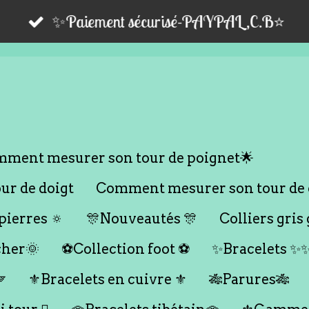
✨Paiement sécurisé-PAYPAL,C.B⭐️
ment mesurer son tour de poignet🌟
r de doigt
Comment mesurer son tour de 
ierres 🔅
🎊Nouveautés 🎊
Colliers gris 
cher🌞
⚽️Collection foot ⚽️
✨Bracelets ✨

⚜️Bracelets en cuivre ⚜️
🎋Parures🎋