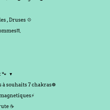
es , Druses 💠
Hommes♏️
 🐾
s à souhaits 7 chakras☸️
 magnetiques⚡️
rute ☕️