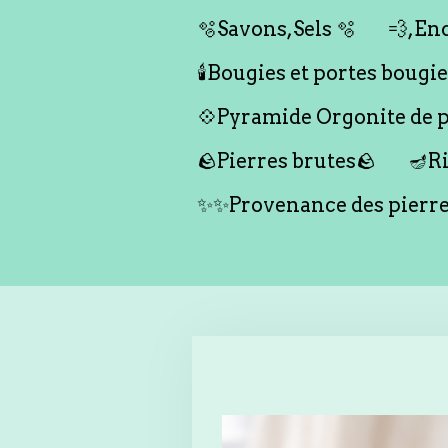
🫧Savons,Sels 🫧
💨,Enc
🕯️Bougies et portes bougies 
💠Pyramide Orgonite de pr
🪨Pierres brutes🪨
🪔Ri
✨✨Provenance des pierr