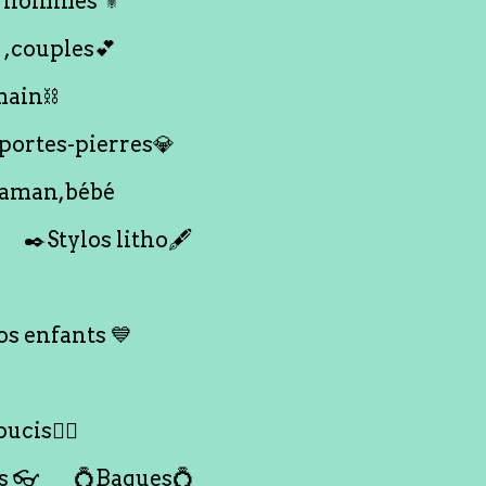
 hommes ⚜️
 ,couples💕
main⛓️
 portes-pierres💎
maman,bébé
✒️Stylos litho🖋️
s enfants 💙
ucis🙇‍♀️
s 👓
💍Bagues💍