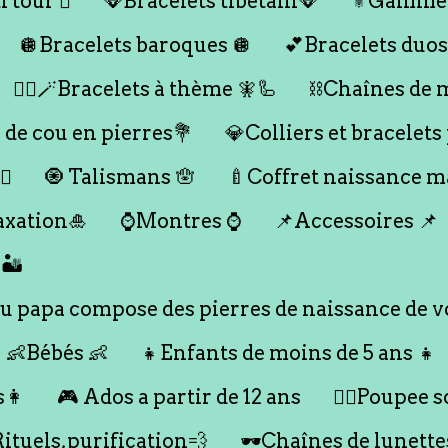
 tour 🪎
🪭Bracelets tibétain🪭
⚜️Gamme
🪩Bracelets baroques 🪩
💕Bracelets duos
🧞‍♂️🪄Bracelets à thème 🧚🦾
⛓️Chaînes de 
 de cou en pierres💐
💎Colliers et bracelets
♀️
🧿 Talismans 🪬
🍼Coffret naissance 
axation🎍
⌚️Montres ⌚️
📌Accessoires 📌
🏜️
 papa compose des pierres de naissance de vo
👶Bébés 👶
👧Enfants de moins de 5 ans 👧
s👩
🎮 Ados a partir de 12 ans
🙇‍♂️Poupee so
Rituels,purification💨
🕶️Chaînes de lunette