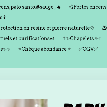
ens,palo santo🪵sauge , 🔥
💨Portes encens
🕯️
otection en résine et pierre naturelle💠

tuels et purifications🪔
✝️✨Chapelets ✨✝️
es✨✨
⭐️Chèque abondance ⭐️
✅CGV✅