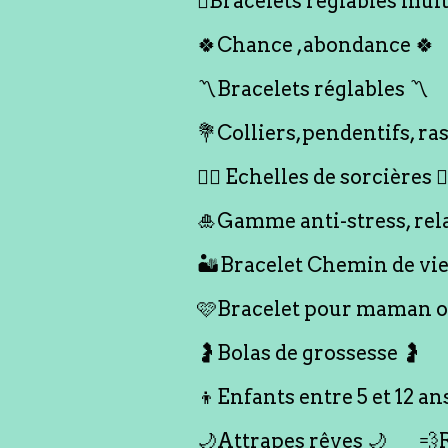
🪎Bracelets réglables multi
🍀Chance ,abondance 🍀
〽️Bracelets réglables 〽️
💐Colliers,pendentifs, ras
🧙‍♀️ Echelles de sorcières 🧙‍
🎍Gamme anti-stress, rel
🏜️Bracelet Chemin de vie
🩷Bracelet pour maman ou
🤰Bolas de grossesse 🤰
👦Enfants entre 5 et 12 an
🌙Attrapes rêves 🌙
💨