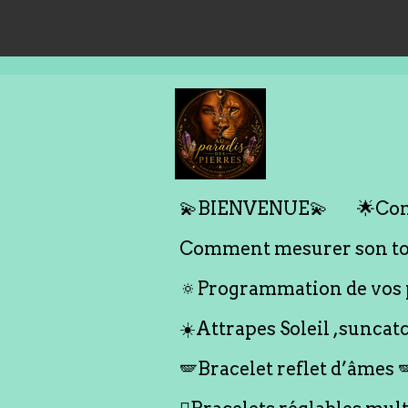
Passer
au
contenu
principal
💫BIENVENUE💫
🌟Com
Comment mesurer son tou
🔅Programmation de vos p
☀️Attrapes Soleil ,suncat
🪽Bracelet reflet d’âmes 