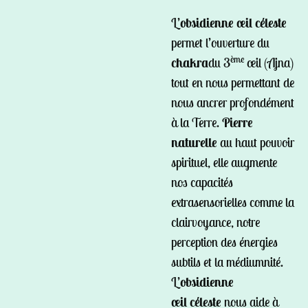
L’
obsidienne œil céleste
permet l’ouverture du
ème
chakra
du 3
œil (Ajna)
tout en nous permettant de
nous ancrer profondément
à la Terre.
Pierre
naturelle
au haut pouvoir
spirituel, elle augmente
nos capacités
extrasensorielles comme la
clairvoyance, notre
perception des énergies
subtils et la médiumnité.
L’
obsidienne
œil
céleste
nous aide à