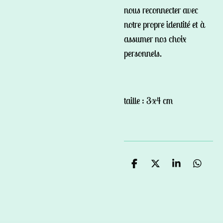
nous reconnecter avec
notre propre identité et à
assumer nos choix
personnels.
taille : 3x4 cm
P
P
P
P
a
a
a
a
r
r
r
r
t
t
t
t
a
a
a
a
g
g
g
g