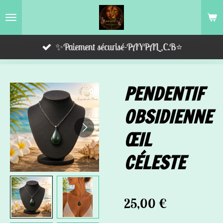
Passer
au
contenu
✨Paiement sécurisé-PAYPAL,C.B⭐️
principal
PENDENTIF
OBSIDIENNE
ŒIL
CÉLESTE
25,00 €