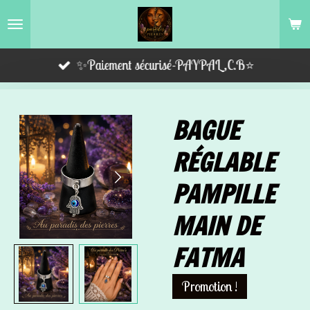
Passer
au
contenu
✨Paiement sécurisé-PAYPAL,C.B⭐️
principal
BAGUE
RÉGLABLE
PAMPILLE
MAIN DE
FATMA
Promotion !