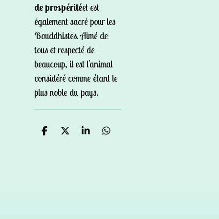
de prospérité
et est
également sacré pour les
Bouddhistes. Aimé de
tous et respecté de
beaucoup, il est l'animal
considéré comme étant le
plus noble du pays.
P
P
P
P
a
a
a
a
r
r
r
r
t
t
t
t
a
a
a
a
g
g
g
g
e
e
e
e
r
r
r
r