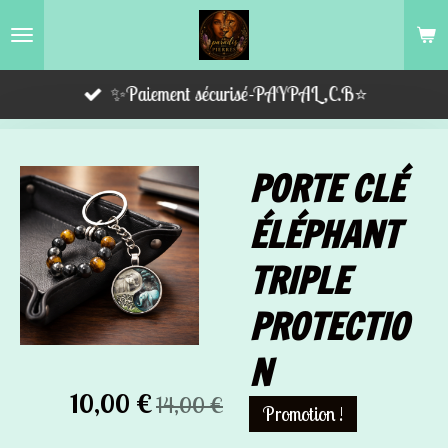
Passer
au
contenu
✨Paiement sécurisé-PAYPAL,C.B⭐️
principal
PORTE CLÉ
ÉLÉPHANT
TRIPLE
PROTECTIO
N
10,00 €
14,00 €
Promotion !