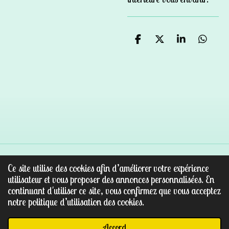
P
P
P
P
a
a
a
a
r
r
r
r
t
t
t
t
a
a
a
a
g
g
g
g
e
e
e
e
r
r
r
r
Ce site utilise des cookies afin d’améliorer votre expérience
© 2022 - 2026 Au paradis des pierres
utilisateur et vous proposer des annonces personnalisées. En
Propulsé par
Webador
continuant d'utiliser ce site, vous confirmez que vous acceptez
notre politique d’utilisation des cookies.
Accord