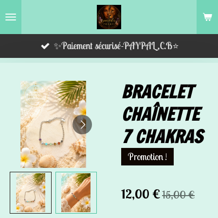
Passer
au
contenu
✨Paiement sécurisé-PAYPAL,C.B⭐️
principal
BRACELET
CHAÎNETTE
7 CHAKRAS
Promotion !
12,00 €
15,00 €