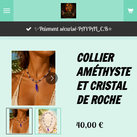
Passer
au
contenu
✨Paiement sécurisé-PAYPAL,C.B⭐️
principal
COLLIER
AMÉTHYSTE
ET CRISTAL
DE ROCHE
40,00 €