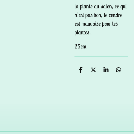
la plante du salon, ce qui
n’est pas bon, le cendre
est mauvaise pour les
plantes !
25cm
P
P
P
P
a
a
a
a
r
r
r
r
t
t
t
t
a
a
a
a
g
g
g
g
e
e
e
e
r
r
r
r