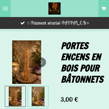
Passer
au
contenu
✨Paiement sécurisé-PAYPAL,C.B⭐️
principal
PORTES
ENCENS EN
BOIS POUR
BÂTONNETS
3,00 €