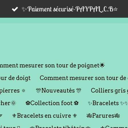
✨Paiement sécurisé-PAYPAL,C.B⭐️
ment mesurer son tour de poignet🌟
r de doigt
Comment mesurer son tour de 
ierres 🔅
🎊Nouveautés 🎊
Colliers gris 
cher🌞
⚽️Collection foot ⚽️
✨Bracelets ✨

⚜️Bracelets en cuivre ⚜️
🎋Parures🎋