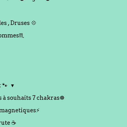
es , Druses 💠
Hommes♏️
 🐾
s à souhaits 7 chakras☸️
 magnetiques⚡️
rute ☕️