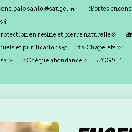
ens,palo santo🪵sauge , 🔥
💨Portes encens
🕯️
otection en résine et pierre naturelle💠

tuels et purifications🪔
✝️✨Chapelets ✨✝️
es✨✨
⭐️Chèque abondance ⭐️
✅CGV✅