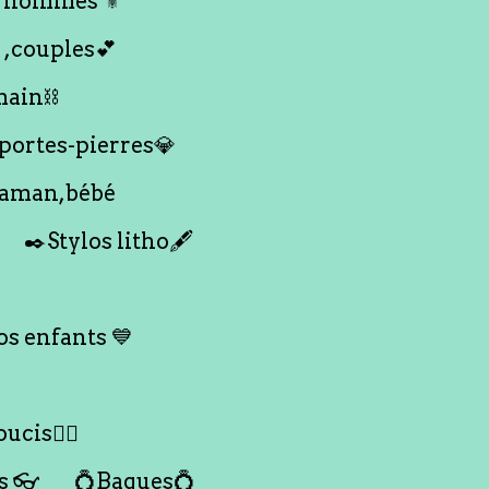
 hommes ⚜️
 ,couples💕
main⛓️
 portes-pierres💎
maman,bébé
✒️Stylos litho🖋️
s enfants 💙
ucis🙇‍♀️
s 👓
💍Bagues💍