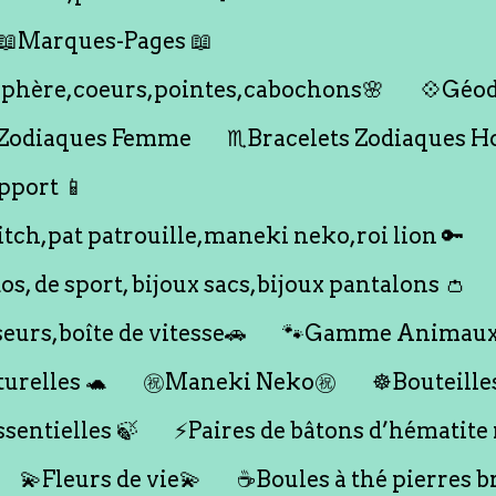
📖Marques-Pages 📖
s,sphère,coeurs,pointes,cabochons🌸
💠Géod
 Zodiaques Femme
♏️Bracelets Zodiaques 
pport 📱
titch,pat patrouille,maneki neko,roi lion 🔑
dos, de sport, bijoux sacs,bijoux pantalons 👛
seurs,boîte de vitesse🚗
🐾Gamme Animaux
urelles 🐢
㊗️Maneki Neko㊗️
☸️Bouteille
ssentielles 🍃
⚡️Paires de bâtons d’hématite
💫Fleurs de vie💫
☕️Boules à thé pierres b