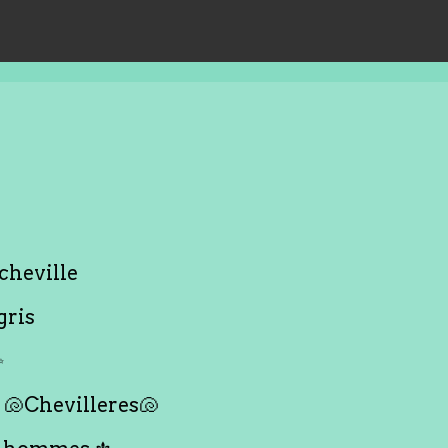
cheville
gris
✨
🐚Chevilleres🐚