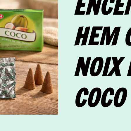
ENCE
HEM 
NOIX 
COCO