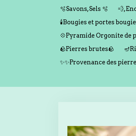
🫧Savons,Sels 🫧
💨,Enc
🕯️Bougies et portes bougies 
💠Pyramide Orgonite de pr
🪨Pierres brutes🪨
🪔Ri
✨✨Provenance des pierr