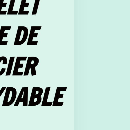
ELET
E DE
CIER
YDABLE