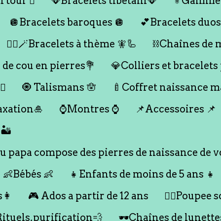
 tour 🪎
🪭Bracelets tibétain🪭
⚜️Gamme
🪩Bracelets baroques 🪩
💕Bracelets duos
🧞‍♂️🪄Bracelets à thème 🧚🦾
⛓️Chaînes de 
 de cou en pierres💐
💎Colliers et bracelets
♀️
🧿 Talismans 🪬
🍼Coffret naissance 
axation🎍
⌚️Montres ⌚️
📌Accessoires 📌
🏜️
 papa compose des pierres de naissance de vo
👶Bébés 👶
👧Enfants de moins de 5 ans 👧
s👩
🎮 Ados a partir de 12 ans
🙇‍♂️Poupee so
Rituels,purification💨
🕶️Chaînes de lunette