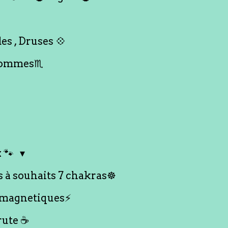
es , Druses 💠
Hommes♏️
 🐾
s à souhaits 7 chakras☸️
 magnetiques⚡️
rute ☕️