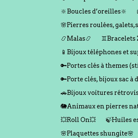
🔆Boucles d’oreilles🔆
🌸Pierres roulées, galet
📿Malas📿
♊️Bracelets
📱Bijoux téléphones et su
🔑Portes clés à themes (s
🔑Porte clés, bijoux sac à 
🚗Bijoux voitures rétrovi
🐘Animaux en pierres nat
💥Roll On💥
🍃Huiles e
🌸Plaquettes shungite🌸