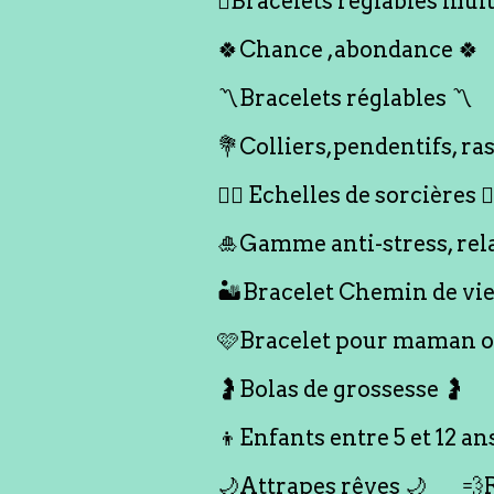
🪎Bracelets réglables multi
🍀Chance ,abondance 🍀
〽️Bracelets réglables 〽️
💐Colliers,pendentifs, ras
🧙‍♀️ Echelles de sorcières 🧙‍
🎍Gamme anti-stress, rel
🏜️Bracelet Chemin de vie
🩷Bracelet pour maman ou
🤰Bolas de grossesse 🤰
👦Enfants entre 5 et 12 an
🌙Attrapes rêves 🌙
💨