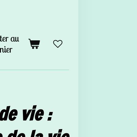
ter au
nier
de vie :