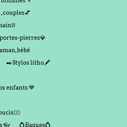
 hommes ⚜️
 ,couples💕
main⛓️
 portes-pierres💎
maman,bébé
✒️Stylos litho🖋️
s enfants 💙
ucis🙇‍♀️
s 👓
💍Bagues💍