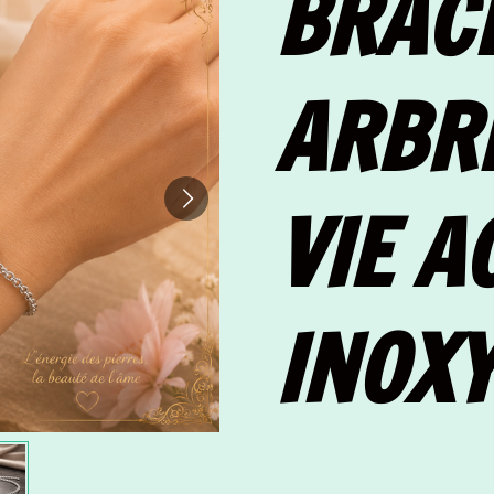
BRAC
ARBR
VIE A
INOX