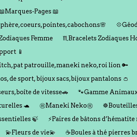
📖Marques-Pages 📖
s,sphère,coeurs,pointes,cabochons🌸
💠Géod
 Zodiaques Femme
♏️Bracelets Zodiaques 
pport 📱
titch,pat patrouille,maneki neko,roi lion 🔑
dos, de sport, bijoux sacs,bijoux pantalons 👛
seurs,boîte de vitesse🚗
🐾Gamme Animaux
urelles 🐢
㊗️Maneki Neko㊗️
☸️Bouteille
ssentielles 🍃
⚡️Paires de bâtons d’hématite
💫Fleurs de vie💫
☕️Boules à thé pierres b