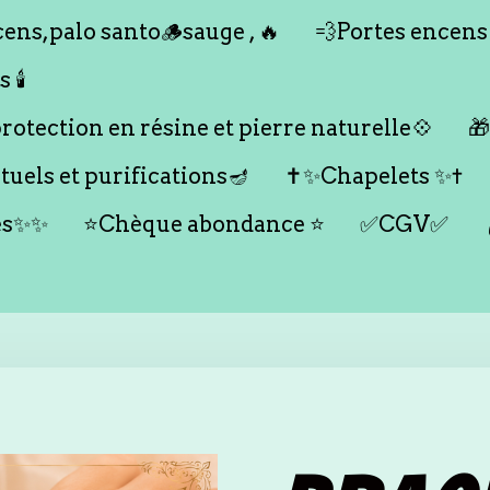
ens,palo santo🪵sauge , 🔥
💨Portes encens
🕯️
otection en résine et pierre naturelle💠

tuels et purifications🪔
✝️✨Chapelets ✨✝️
es✨✨
⭐️Chèque abondance ⭐️
✅CGV✅