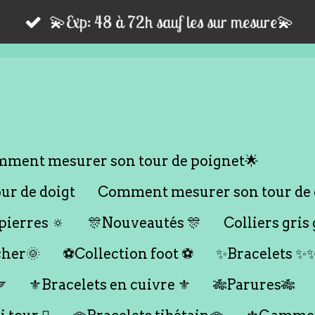
💫Exp: 48 à 72h sauf les sur mesure💫
ment mesurer son tour de poignet🌟
r de doigt
Comment mesurer son tour de 
ierres 🔅
🎊Nouveautés 🎊
Colliers gris 
cher🌞
⚽️Collection foot ⚽️
✨Bracelets ✨

⚜️Bracelets en cuivre ⚜️
🎋Parures🎋