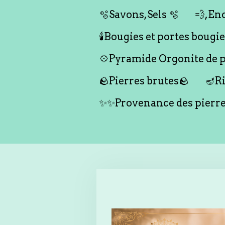
🫧Savons,Sels 🫧
💨,Enc
🕯️Bougies et portes bougies 
💠Pyramide Orgonite de pr
🪨Pierres brutes🪨
🪔Ri
✨✨Provenance des pierr