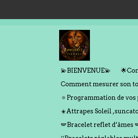
Passer
au
contenu
principal
💫BIENVENUE💫
🌟Com
Comment mesurer son tou
🔅Programmation de vos p
☀️Attrapes Soleil ,suncat
🪽Bracelet reflet d’âmes 