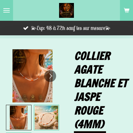
Passer
au
contenu
💫Exp: 48 à 72h sauf les sur mesure💫
principal
COLLIER
AGATE
BLANCHE ET
JASPE
ROUGE
(4MM)