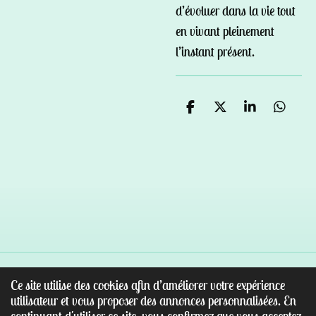
d’évoluer dans la vie tout
en vivant pleinement
l’instant présent.
P
P
P
P
a
a
a
a
r
r
r
r
t
t
t
t
a
a
a
a
g
g
g
g
e
e
e
e
r
r
r
r
Ce site utilise des cookies afin d’améliorer votre expérience
© 2022 - 2026 Au paradis des pierres
utilisateur et vous proposer des annonces personnalisées. En
Propulsé par
Webador