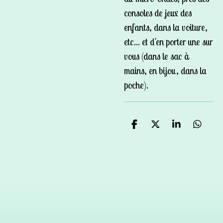
consoles de jeux des
enfants, dans la voiture,
etc... et d'en porter une sur
vous (dans le sac à
mains, en bijou, dans la
poche).
P
P
P
P
a
a
a
a
r
r
r
r
t
t
t
t
a
a
a
a
g
g
g
g
e
e
e
e
r
r
r
r