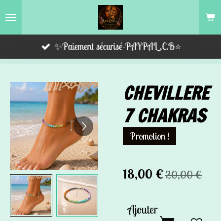
Passer
au
contenu
✨Paiement sécurisé-PAYPAL,C.B⭐️
principal
CHEVILLERE
7 CHAKRAS
Promotion !
18,00 €
20,00 €
Ajouter