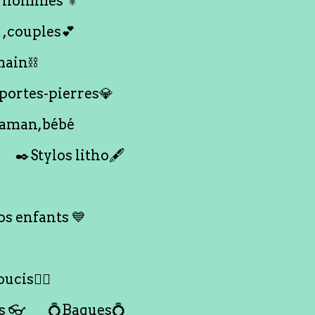
 hommes ⚜️
 ,couples💕
main⛓️
 portes-pierres💎
maman,bébé
✒️Stylos litho🖋️
s enfants 💙
ucis🙇‍♀️
s 👓
💍Bagues💍