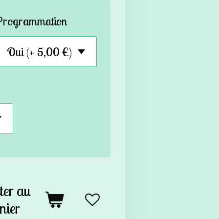
Programmation
ter au
nier