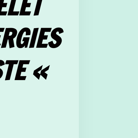
ELET
RGIES
TE «