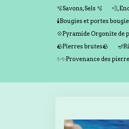
🫧Savons,Sels 🫧
💨,Enc
🕯️Bougies et portes bougies 
💠Pyramide Orgonite de pr
🪨Pierres brutes🪨
🪔Ri
✨✨Provenance des pierr