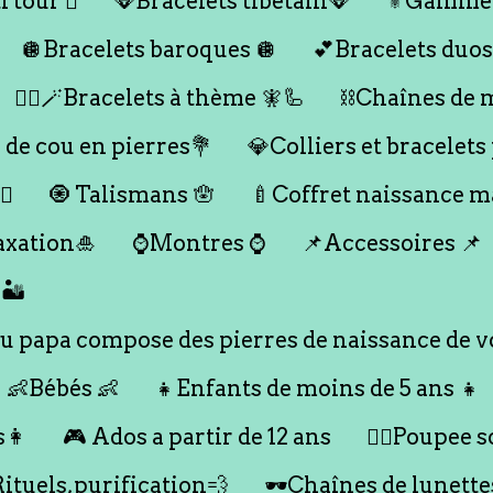
 tour 🪎
🪭Bracelets tibétain🪭
⚜️Gamme
🪩Bracelets baroques 🪩
💕Bracelets duos
🧞‍♂️🪄Bracelets à thème 🧚🦾
⛓️Chaînes de 
 de cou en pierres💐
💎Colliers et bracelets
♀️
🧿 Talismans 🪬
🍼Coffret naissance 
axation🎍
⌚️Montres ⌚️
📌Accessoires 📌
🏜️
 papa compose des pierres de naissance de vo
👶Bébés 👶
👧Enfants de moins de 5 ans 👧
s👩
🎮 Ados a partir de 12 ans
🙇‍♂️Poupee so
Rituels,purification💨
🕶️Chaînes de lunette