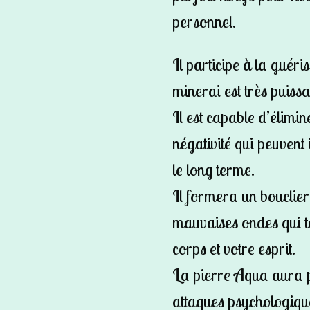
personnel.
Il participe à la guéri
minerai est très puissa
Il est capable d’élimin
négativité qui peuvent
le long terme.
Il formera un bouclier
mauvaises ondes qui te
corps et votre esprit.
La pierre Aqua aura p
attaques psychologiqu