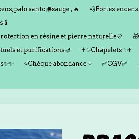
ens,palo santo🪵sauge , 🔥
💨Portes encens
🕯️
otection en résine et pierre naturelle💠

tuels et purifications🪔
✝️✨Chapelets ✨✝️
es✨✨
⭐️Chèque abondance ⭐️
✅CGV✅