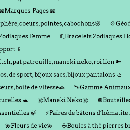
📖Marques-Pages 📖
s,sphère,coeurs,pointes,cabochons🌸
💠Géod
 Zodiaques Femme
♏️Bracelets Zodiaques 
pport 📱
titch,pat patrouille,maneki neko,roi lion 🔑
dos, de sport, bijoux sacs,bijoux pantalons 👛
seurs,boîte de vitesse🚗
🐾Gamme Animaux
urelles 🐢
㊗️Maneki Neko㊗️
☸️Bouteille
ssentielles 🍃
⚡️Paires de bâtons d’hématite
💫Fleurs de vie💫
☕️Boules à thé pierres b