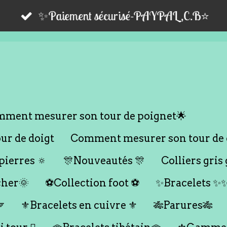
✨Paiement sécurisé-PAYPAL,C.B⭐️
ment mesurer son tour de poignet🌟
r de doigt
Comment mesurer son tour de 
ierres 🔅
🎊Nouveautés 🎊
Colliers gris 
cher🌞
⚽️Collection foot ⚽️
✨Bracelets ✨

⚜️Bracelets en cuivre ⚜️
🎋Parures🎋