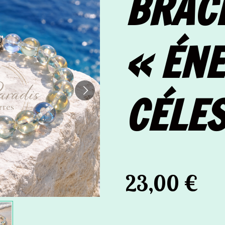
BRAC
« ÉNE
CÉLES
23,00 €