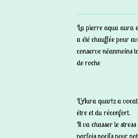
La pierre aqua aura es
a été chauffée pour avo
conserve néanmoins tou
de roche
L’Aura quartz a vocat
être et du réconfort.
Il va chasser le stress
parfois nocifs pour n