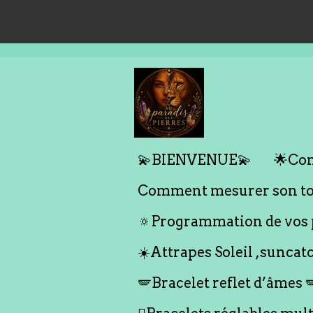
Passer
au
contenu
principal
💫BIENVENUE💫
🌟Com
Comment mesurer son tou
🔅Programmation de vos p
☀️Attrapes Soleil ,suncat
🪽Bracelet reflet d’âmes 