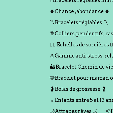
🪎Bracelets réglables multi
🍀Chance ,abondance 🍀
〽️Bracelets réglables 〽️
💐Colliers,pendentifs, ras
🧙‍♀️ Echelles de sorcières 🧙‍
🎍Gamme anti-stress, rel
🏜️Bracelet Chemin de vie
🩷Bracelet pour maman ou
🤰Bolas de grossesse 🤰
👦Enfants entre 5 et 12 an
🌙Attrapes rêves 🌙
💨