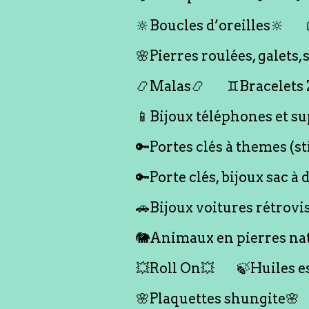
🔆Boucles d’oreilles🔆
🌸Pierres roulées, galet
📿Malas📿
♊️Bracelets
📱Bijoux téléphones et su
🔑Portes clés à themes (s
🔑Porte clés, bijoux sac à 
🚗Bijoux voitures rétrovi
🐘Animaux en pierres nat
💥Roll On💥
🍃Huiles e
🌸Plaquettes shungite🌸