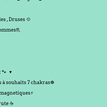
es , Druses 💠
Hommes♏️
 🐾
s à souhaits 7 chakras☸️
 magnetiques⚡️
rute ☕️