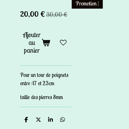
Promotion !
20,00 €
30,00 €
Ajouter
au
panier
Pour un tour de poignets
entre :17 et 23cm
taille des pierres 8mm
P
P
P
P
a
a
a
a