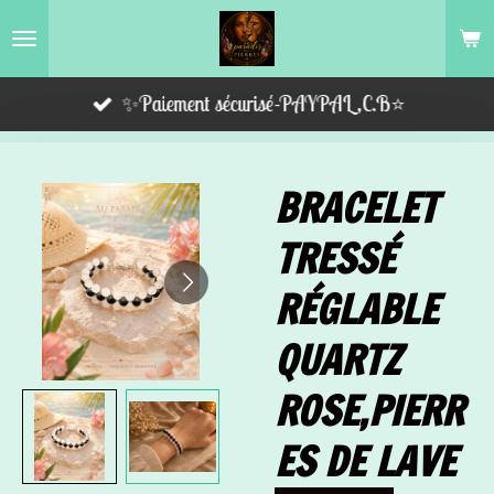
Passer
au
contenu
✨Paiement sécurisé-PAYPAL,C.B⭐️
principal
BRACELET
TRESSÉ
RÉGLABLE
QUARTZ
ROSE,PIERR
ES DE LAVE